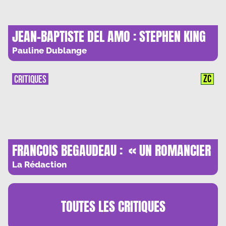
JEAN-BAPTISTE DEL AMO : STEPHEN KING
A LA FRANCAISE ?
Pauline Dublange
ZC
CRITIQUES
FRANCOIS BEGAUDEAU : « UN ROMANCIER
DOIT AVOIR POUR RELIGION LA JUSTESSE,
La Rédaction
LE REEL ET LA COMPLEXITE »
TOUTES LES
CRITIQUES