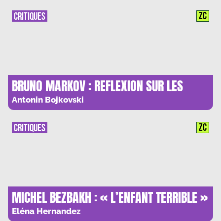
ZC
CRITIQUES
BRUNO MARKOV : REFLEXION SUR LES
PARADOXES DU PROGRES
Antonin Bojkovski
ZC
CRITIQUES
MICHEL BEZBAKH : « L’ENFANT TERRIBLE »
DU XXIE SIECLE ?
Eléna Hernandez