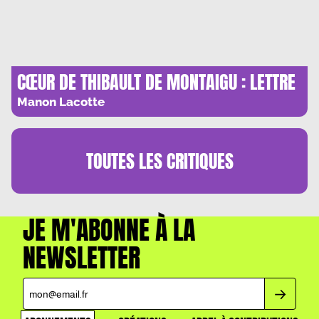
CŒUR DE THIBAULT DE MONTAIGU : LETTRE
D’ADIEU AU PERE
Manon Lacotte
TOUTES LES
CRITIQUES
JE M'ABONNE À LA
NEWSLETTER