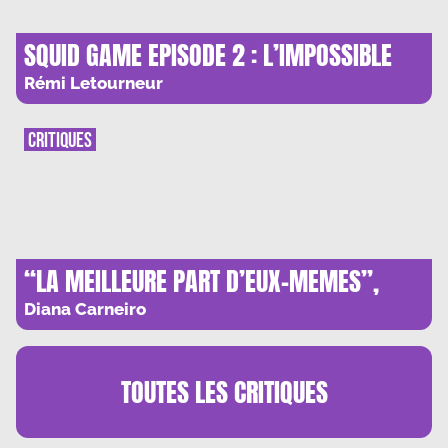
SQUID GAME EPISODE 2 : L’IMPOSSIBLE
EGALITE DES CHANCES
Rémi Letourneur
CRITIQUES
“LA MEILLEURE PART D’EUX-MEMES”,
AVRIL VENTURA : TROUBLES ET MATERNITE
Diana Carneiro
TOUTES LES
CRITIQUES