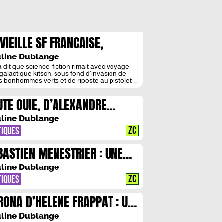
 VIEILLE SF FRANCAISE,
NGARDE ?
line Dublange
a dit que science-fiction rimait avec voyage
rgalactique kitsch, sous fond d’invasion de
ts bonhommes verts et de riposte au pistolet-
r ? Certainement pas Gérard Klein : écrivain
héoricien du genre né en 1937, véritable
UTE OUIE, D’ALEXANDRE
teur de la SF française, il lutte dès les
es 1960 contre la réputation d’un genre
STEL : S’OUVRIR AU
uement destiné à une communauté fermée
line Dublange
eeks collectionneurs de magazine pulps.
FANTASME AUDITIF »
ZC
TIQUES
BASTIEN MENESTRIER : UNE
MIERE POUR NE PAS SOMBRER
line Dublange
ZC
TIQUES
RONA D’HELENE FRAPPAT : UN
RON 2.0 A LA TETE DU PAYS,
line Dublange