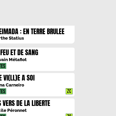
EIMADA : EN TERRE BRULEE
the Statius
 FEU ET DE SANG
vain Métafiot
TES
 VI(LL)E A SOI
na Carneiro
ZC
TES
S VERS DE LA LIBERTE
ile Péronnet