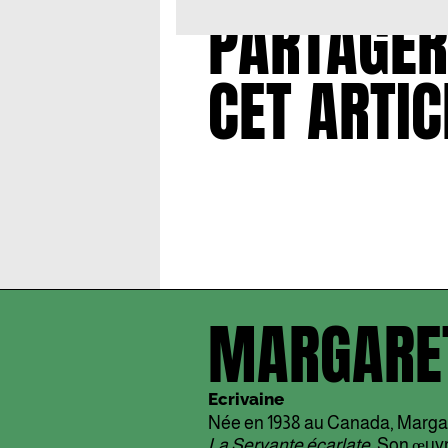
PARTAGER
CET ARTIC
MARGARE
Ecrivaine
Née en 1938 au Canada, Margare
La Servante écarlate
. Son œuv