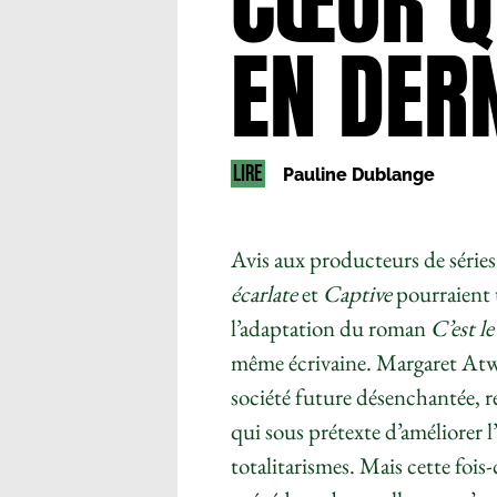
CŒUR Q
EN DER
LIRE
Pauline Dublange
Avis aux producteurs de séries 
écarlate
et
Captive
pourraient 
l’adaptation du roman
C’est l
même écrivaine. Margaret Atw
société future désenchantée, r
qui sous prétexte d’améliorer 
totalitarismes. Mais cette fois