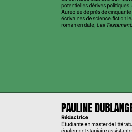
potentielles dérives politiques
Auréolée de près de cinquante pri
écrivaines de science-fiction l
roman en date,
Les Testament
PAULINE DUBLANG
Rédactrice
Étudiante en master de littératu
également stagiaire assistante