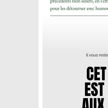
précédents best-sellers, en s’
pour les détourner avec humo
Il vous res
CET
EST
AUX