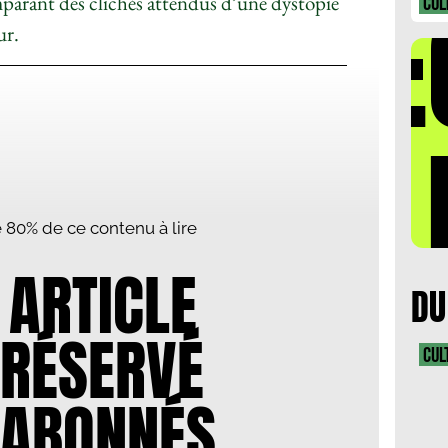
DÉ
emparant des clichés attendus d’une dystopie
CUL
ur.
LA 
te 80% de ce contenu à lire
 ARTICLE
DU
 RÉSERVÉ
CUL
 ABONNÉS