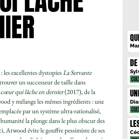
UI LÂCHE
NIER
QU
Mar
DE
: les excellentes dystopies
La Servante
Syl
CUL
trouver un successeur de taille dans
UNE
e cœur qui lâche en dernier
(2017), de la
ood y mélange les mêmes ingrédients : une
Dia
CUL
emplacée par un système ultra-rationalisé,
l’humanité la plonge dans le plus obscur des
LE
-ci, Atwood évite le gouffre pessimiste de ses
Céc