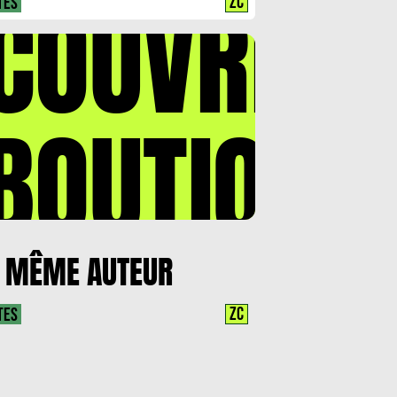
COUVREZ
ZC
TES
BOUTIQUE
 MÊME AUTEUR
ZC
TES