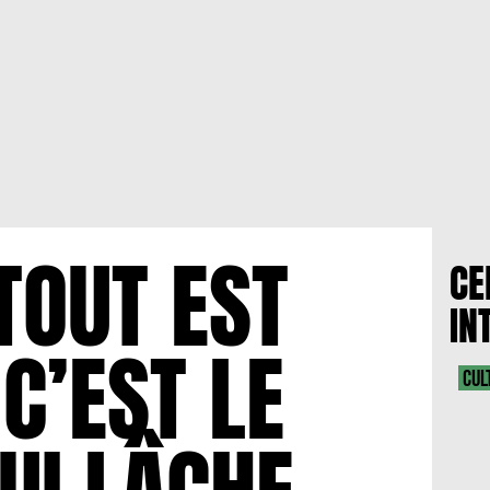
TOUT EST
CE
IN
C’EST LE
CUL