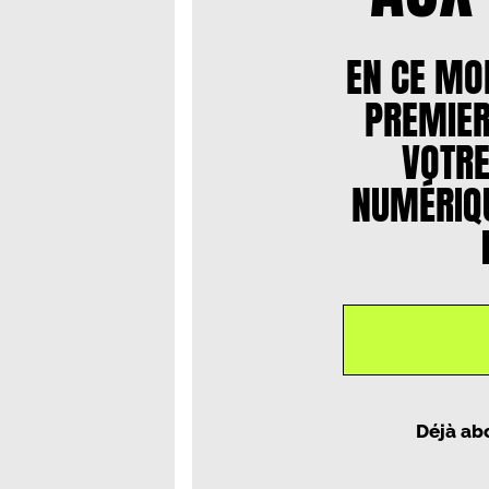
EN CE MO
PREMIER
VOTR
NUMÉRIQU
Un article par
Pauline Dubla
Déjà ab