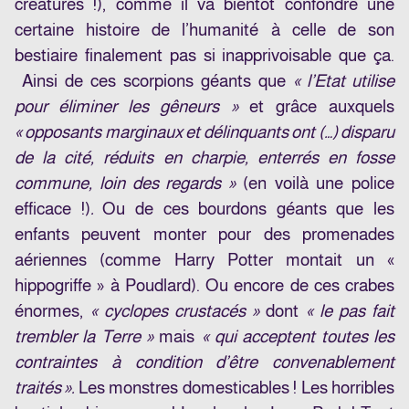
créatures !), comme il va bientôt confondre une
certaine histoire de l’humanité à celle de son
bestiaire finalement pas si inapprivoisable que ça.
Ainsi de ces scorpions géants que
« l’Etat utilise
pour éliminer les gêneurs »
et grâce auxquels
« opposants marginaux et délinquants ont (…) disparu
de la cité, réduits en charpie, enterrés en fosse
commune, loin des regards »
(en voilà une police
efficace !)
.
Ou de ces bourdons géants que les
enfants peuvent monter pour des promenades
aériennes (comme Harry Potter montait un «
hippogriffe » à Poudlard). Ou encore de ces crabes
énormes,
« cyclopes crustacés »
dont
« le pas fait
trembler la Terre »
mais
« qui acceptent toutes les
contraintes à condition d’être convenablement
traités ».
Les monstres domesticables ! Les horribles