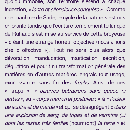
quoiqu’immobile, son territoire s’étend à chaque
ingestion,
« lente et silencieuse conquête ».
Comme
une machine de Sade, le cycle de la nature s’est mis
en branle tandis que l’écriture terriblement tellurique
de Ruhaud s’est mise au service de cette broyeuse
– créant une étrange horreur objective (nous allions
dire « olfactive »). Tout ne sera plus alors que
dévoration, manducation, mastication, sécrétion,
déglutition et pour finir transformation générale des
matières en d’autres matières, engrais tout usage,
excroissance sans fin des
freaks.
Ainsi de ces
« kraps »,
« bizarres batraciens sans queue ni
pattes »
, au
« corps marron et pustuleux »
, à
« l’odeur
de soufre et de merde »
et qui se désagrègent «
dans
une explosion de sang, de tripes et de vermine (…)
dont les restes très fertiles
[nourriront]
la terre »
et