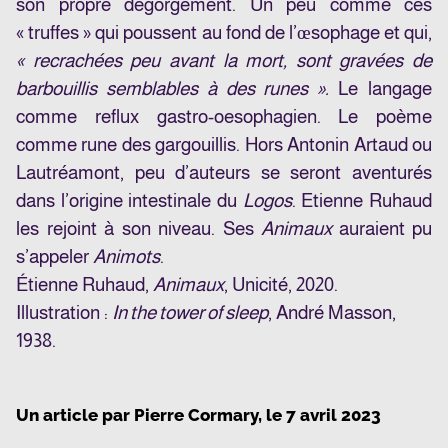
son propre dégorgement. Un peu comme ces
« truffes » qui poussent au fond de l’œsophage et qui,
« recrachées peu avant la mort, sont gravées de
barbouillis semblables à des runes ».
Le langage
comme reflux gastro-oesophagien. Le poème
comme rune des gargouillis. Hors Antonin Artaud ou
Lautréamont, peu d’auteurs se seront aventurés
dans l’origine intestinale du
Logos
. Etienne Ruhaud
les rejoint à son niveau. Ses
Animaux
auraient pu
s’appeler
Animots
.
Étienne Ruhaud,
Animaux
, Unicité, 2020.
Illustration :
In the tower of sleep
, André Masson,
1938.
Un article par
Pierre Cormary
, le
7 avril 2023