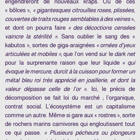
engendreront de nouveaux kraps. Ou de ces
« bôlces »,
« gigantesques citrouilles roses, plissées,
couvertes de traits rouges semblables à des veines
»,
et dont on pourra faire
« des décoctions censées
vaincre la stérilité ».
Sans oublier le sang des «
kabutos », sortes de giga-araignées
« ornées d’yeux
articulées et mobiles »,
que l’on vend sur le
dark net
pour la surprenante raison que leur liquide
« qui
évoque le mercure, durcit à la cuisson pour former un
métal bleu roi très apprécié en joaillerie, et dont la
valeur dépasse celle de l’or ».
Ici, le précis de
décomposition se fait loi du marché ; l’organique,
contrat social
.
L’écosystème est un capitalisme
comme un autre. Même si gare aux « rostres », sorte
de rochers marins carnivores qui engloutissent tout
ce qui passe.
« Plusieurs pécheurs ou plongeurs