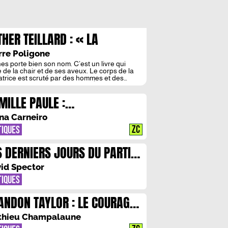
THER TEILLARD : « LA
OLENCE FEMININE EST UN
rre Poligone
JET QUI M’HABITE »
es porte bien son nom. C’est un livre qui
e de la chair et de ses aveux. Le corps de la
atrice est scruté par des hommes et des
es qui veulent s’en emparer. À travers une
ture crue, tendre et désespérée, Esther
MILLE PAULE :
lard montre la violence et la beauté de notre
ue. Un premier […]
ENFER(MEMENT) INTERIEUR
na Carneiro
ZC
TIQUES
S DERNIERS JOURS DU PARTI
CIALISTE : OUBLIEZ LA
id Spector
ITIQUE !
TIQUES
ANDON TAYLOR : LE COURAGE
S DERNIERS
thieu Champalaune