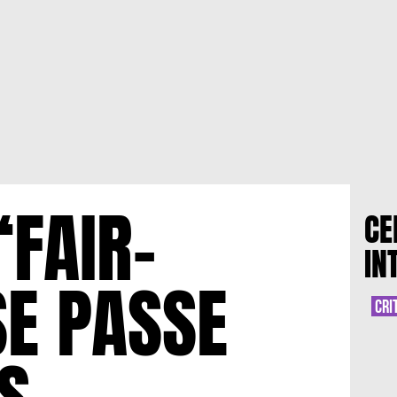
“FAIR-
CE
IN
SE PASSE
CRI