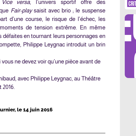
DÉ
.
Vice versa
, l’univers sportif offre des
CRI
s que
Fair-play
saisit avec brio ; le suspense
art d’une course, le risque de l’échec, les
s moments de tension extrême. En même
s défaites en tournant leurs personnages en
LES 
trompette, Philippe Leygnac introduit un brin
si vous ne devez voir qu’une pièce avant de
Thibaud, avec Philippe Leygnac, au Théâtre
t 2016.
urnier
, le
14 juin 2016