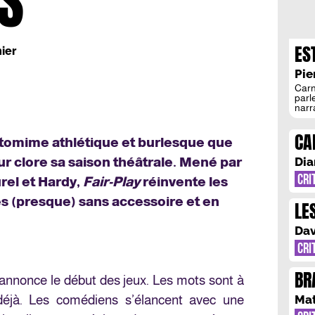
S
ES
ier
VI
Pie
SU
Carn
parl
narr
femm
écri
CA
Teil
ntomime athlétique et burlesque que
époq
L’
r clore sa saison théâtrale. Mené par
Dia
CRI
rel et Hardy,
Fair-Play
réinvente les
s (presque) sans accessoire et en
LE
SO
Dav
POL
CRI
BR
nnonce le début des jeux. Les mots sont à
DE
déjà. Les comédiens s’élancent avec une
Ma