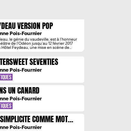
YDEAU VERSION POP
nne Pois-Fournier
eau, le génie du vaudeville, est à l’honneur
héâtre de l’Odéon jusqu’au 12 février 2017
 Hôtel Feydeau, une mise en scène de
ges Lavaudant. Zone Critique revient pour
 sur cette création originale aux couleurs
TTERSWEET SEVENTIES
 Georges Lavaudant, acteur et metteur en
e, ex-directeur de l’Odéon, est un
aisseur du vaudeville. En 1993, […]
nne Pois-Fournier
TIQUES
NS UN CANARD
nne Pois-Fournier
TIQUES
 SIMPLICITE COMME MOT
ORDRE
nne Pois-Fournier