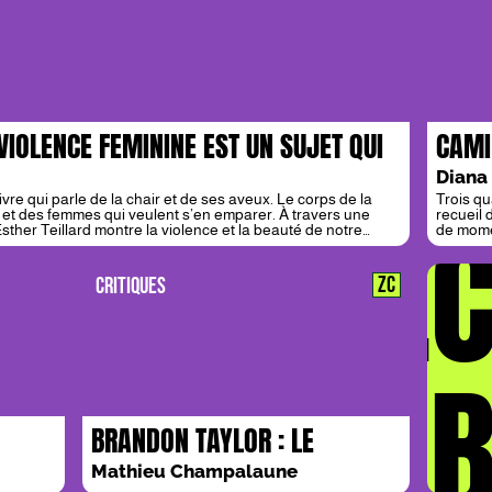
 VIOLENCE FEMININE EST UN SUJET QUI
CAMI
L’EN
Diana
vre qui parle de la chair et de ses aveux. Le corps de la
Trois qu
DÉ
 et des femmes qui veulent s’en emparer. À travers une
recueil 
sther Teillard montre la violence et la beauté de notre
de mome
autant d
sa struc
retient 
ZC
CRITIQUES
marqués
violence
LA 
BRANDON TAYLOR : LE
IEZ
COURAGE DES DERNIERS
Mathieu Champalaune