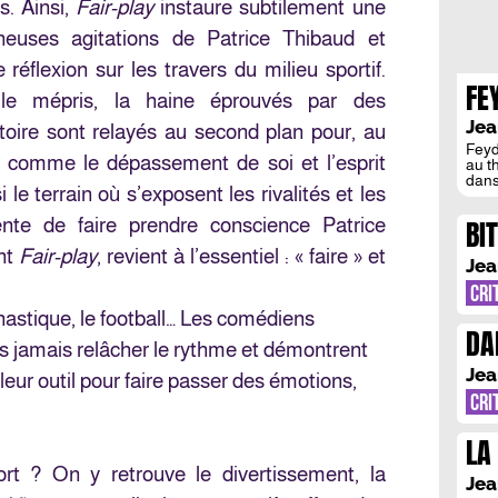
s. Ainsi,
Fair-play
instaure subtilement une
neuses agitations de Patrice Thibaud et
 réflexion sur les travers du milieu sportif.
FE
, le mépris, la haine éprouvés par des
Jea
toire sont relayés au second plan pour, au
Feyd
us comme le dépassement de soi et l’esprit
au t
dans
i le terrain où s’exposent les rivalités et les
Geor
vous
BI
nte de faire prendre conscience Patrice
pop.
scèn
ant
Fair-play
, revient à l’essentiel : « faire » et
conn
Jea
CRI
mnastique, le football… Les comédiens
DA
ns jamais relâcher le rythme et démontrent
Jea
leur outil pour faire passer des émotions,
CRI
LA
D’
ort ? On y retrouve le divertissement, la
Jea