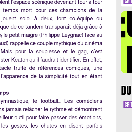
DÉ
CRI
blent l’espace scénique devenant tour à tour
 de temps mort pour ces champions de la
 jouent solo, à deux, font co-équipe ou
mique de ce tandem transparaît déjà grâce à
; le petit maigre (Philippe Leygnac) face au
LA 
aud) rappelle ce couple mythique du cinéma
 Mais pour la souplesse et le gag, c’est
ter Keaton qu’il faudrait identifier. En effet,
acle truffé de références comiques, une
’apparence de la simplicité tout en étant
DU
rps
 gymnastique, le football… Les comédiens
CRI
ans jamais relâcher le rythme et démontrent
illeur outil pour faire passer des émotions,
 les gestes, les chutes en disent parfois