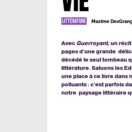
VIE
LITTÉRATURE
Maxime DesGran
Avec
Guerroyant
, un réci
pages d’une grande délica
décédé le seul tombeau qui 
littérature. Saluons les 
une place à ce livre dans 
polluants : c’est parfois 
notre paysage littéraire q