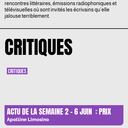
rencontres littéraires, émissions radiophoniques et
télévisuelles où sont invités les écrivains qu’elle
jalouse terriblement.
CRITIQUES
CRITIQUES
ACTU DE LA SEMAINE 2 – 6 JUIN : PRIX
INTER ET RENCONTRE DARRIEUSSECQ
Apolline Limosino