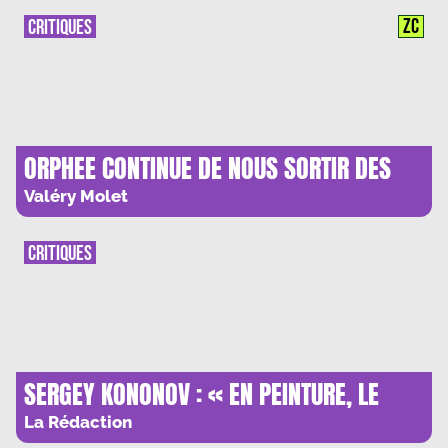
ZC
CRITIQUES
ORPHEE CONTINUE DE NOUS SORTIR DES
TENEBRES
Valéry Molet
CRITIQUES
SERGEY KONONOV : « EN PEINTURE, LE
CORPS ET LE VISAGE C’EST LE PLUS
La Rédaction