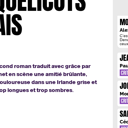
QUELICOTS
AIS
MO
& 
Ale
D’
C’es
Deno
ceux
aute
roma
JE
perm
dans
ST
auss
Pau
econd roman traduit avec grâce par
CRI
met en scène une amitié brûlante,
ouloureuse dans une Irlande grise et
JO
trop longues et trop sombres.
QU
Mor
CRI
SA
CŒ
Céc