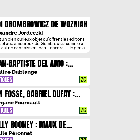
I GROMBROWICZ DE WOZNIAK
ANDRZEJ WOLSKI: BIOGRAPHIE
xandre Jordeczki
UN HOMME ET D’UN SIECLE
t un bien curieux objet qu’offrent les éditions
ël aux amoureux de Gombrowicz comme à
 qui ne connaissent pas – encore ! – le génial
ur polonais. Livre illustré davantage que
n graphique, cette biographie très précise
AN-BAPTISTE DEL AMO :
et non seulement de suivre Gombrowicz
 tous les aléas de sa vie mouvementée, mais
EPHEN KING A LA FRANCAISE ?
i de […]
line Dublange
ZC
TIQUES
N FOSSE, GABRIEL DUFAY :
AND LA REALITE S’ENVOLE
gane Fourcault
ZC
TIQUES
LLY ROONEY : MAUX DE
URS
ile Péronnet