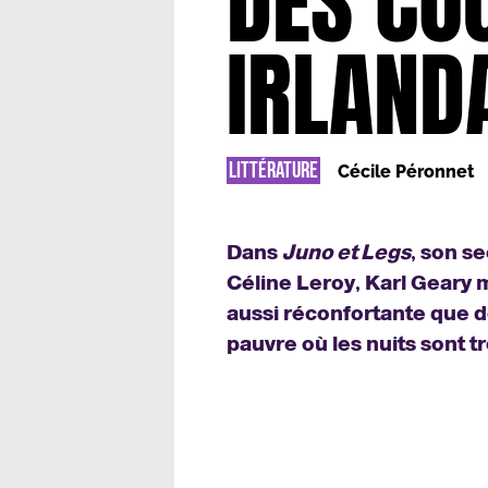
DES CO
IRLAND
LITTÉRATURE
Cécile Péronnet
Dans
Juno et Legs
, son s
Céline Leroy, Karl Geary 
aussi réconfortante que d
pauvre où les nuits sont 