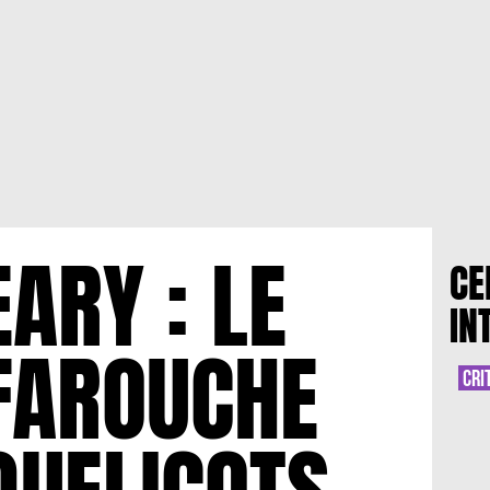
ARY : LE
CE
IN
FAROUCHE
CRI