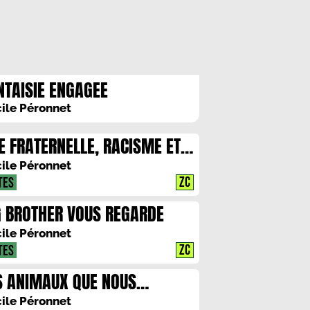
NTAISIE ENGAGEE
ile Péronnet
E FRATERNELLE, RACISME ET
MOSEXUALITE
ile Péronnet
ZC
TES
G BROTHER VOUS REGARDE
ile Péronnet
ZC
TES
S ANIMAUX QUE NOUS
MMES
ile Péronnet