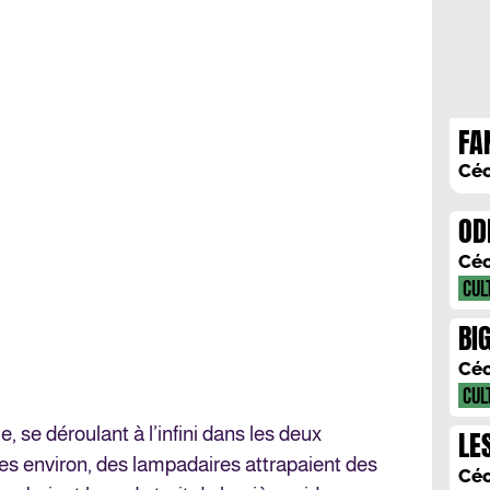
FA
Céc
OD
HO
Céc
CUL
BI
Céc
CUL
e, se déroulant à l’infini dans les deux
LE
res environ, des lampadaires attrapaient des
SO
Céc