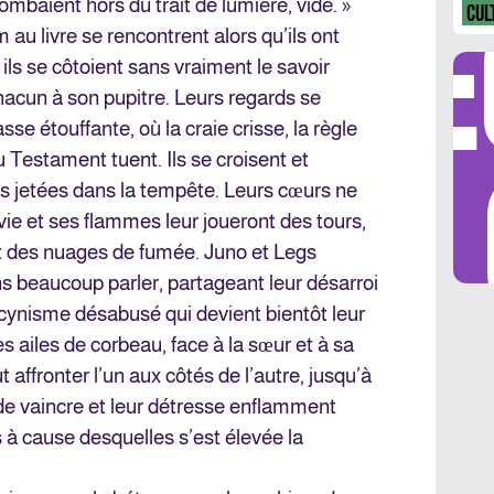
DÉ
ombaient hors du trait de lumière, vide. »
CUL
au livre se rencontrent alors qu’ils ont
 ils se côtoient sans vraiment le savoir
hacun à son pupitre. Leurs regards se
sse étouffante, où la craie crisse, la règle
LES 
 Testament tuent. Ils se croisent et
res jetées dans la tempête. Leurs cœurs ne
vie et ses flammes leur joueront des tours,
et des nuages de fumée. Juno et Legs
s beaucoup parler, partageant leur désarroi
n cynisme désabusé qui devient bientôt leur
s ailes de corbeau, face à la sœur et à sa
out affronter l’un aux côtés de l’autre, jusqu’à
e de vaincre et leur détresse enflamment
s à cause desquelles s’est élevée la