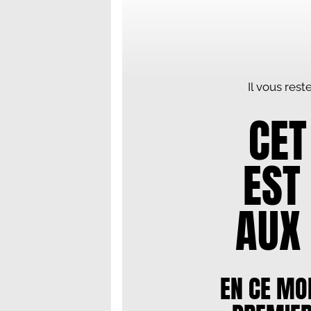
Il vous res
CET
EST
AUX
EN CE MO