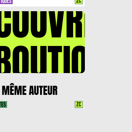
COUVREZ
ZC
TIQUES
BOUTIQUE
 MÊME AUTEUR
ZC
TES