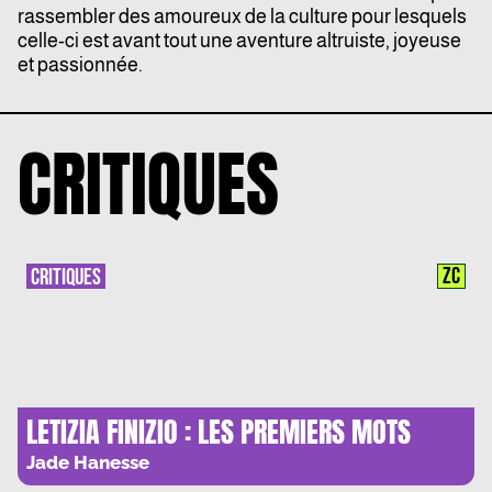
rassembler des amoureux de la culture pour lesquels
celle-ci est avant tout une aventure altruiste, joyeuse
et passionnée.
CRITIQUES
ZC
CRITIQUES
LETIZIA FINIZIO : LES PREMIERS MOTS
D’UNE NOUVELLE VIE
Jade Hanesse