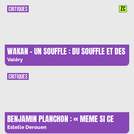
ZC
CRITIQUES
WAKAN – UN SOUFFLE : DU SOUFFLE ET DES
HOMMES
Valéry
CRITIQUES
BENJAMIN PLANCHON : « MEME SI CE
SONT DES 1 ET DES 0 QUI REAGISSENT, ON
Estelle Derouen