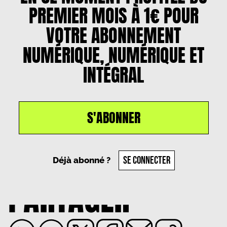
PREMIER MOIS À 1€ POUR
VOTRE ABONNEMENT
NUMÉRIQUE, NUMÉRIQUE ET
INTÉGRAL
S'ABONNER
Un article par
Pauline Ciraci
, le
17 avril 2024
SE CONNECTER
Déjà abonné ?
PARTAGER