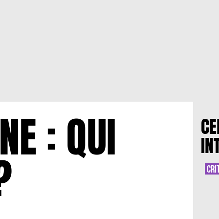
E : QUI
CE
IN
?
CRI