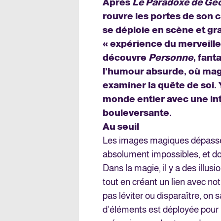
Après
Le Paradoxe de Ge
rouvre les portes de son 
se déploie en scène et g
« expérience du merveille
découvre
Personne
, fan
l’humour absurde, où mag
examiner la quête de soi. 
monde entier avec une int
bouleversante.
Au seuil
Les images magiques dépassent
absolument impossibles, et d
Dans la magie, il y a des illu
tout en créant un lien avec notr
pas léviter ou disparaître, o
d’éléments est déployée pour l’