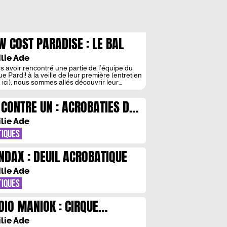
W COST PARADISE : LE BAL
S IMPARFAITS
lie Ade
s avoir rencontré une partie de l’équipe du
e Pardi! à la veille de leur première (entretien
re ici), nous sommes allés découvrir leur
tacle, Low Cost Paradise, à voir jusqu’au 17
embre en région parisienne, à l’Espace Cirque
 CONTRE UN : ACROBATIES DU
’Azimut. La troupe de cirque itinérant propose
 sous son chapiteau jaune, un spectacle […]
NSIBLE
lie Ade
TIQUES
NDAX : DEUIL ACROBATIQUE
lie Ade
TIQUES
DIO MANIOK : CIRQUE
MPART
lie Ade