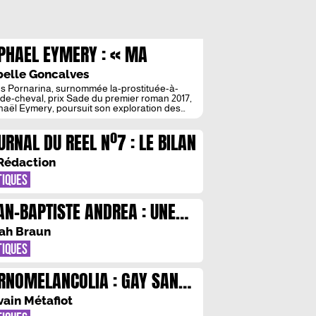
PHAEL EYMERY : « MA
MARCHE ESTHETIQUE VISE A
belle Goncalves
IRE EPROUVER LE MALAISE »
s Pornarina, surnommée la-prostituée-à-
-de-cheval, prix Sade du premier roman 2017,
aël Eymery, poursuit son exploration des
tures féminines vengeresses. Il nous offre
 Masha la sans-utérus (sélection Sade
URNAL DU REEL Nº7 : LE BILAN
une deuxième plongée dans les affres du
. Deux vieillards, l’un à demi-vivant depuis sa
ontre avec la mystérieuse créature sans âge,
Rédaction
tre l’accompagnant, entament un voyage
apeutique de Paris […]
TIQUES
AN-BAPTISTE ANDREA : UNE
GA ITALIENNE
ah Braun
TIQUES
RNOMELANCOLIA : GAY SANS
IE
vain Métafiot