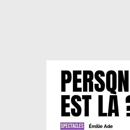
PERSONN
EST LÀ 
SPECTACLES
Émilie Ade