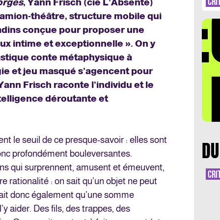
DÉ
CRI
orges
, Yann Frisch (cie L’Absente)
camion-théâtre, structure mobile qui
radins conçue pour proposer une
ux intime et exceptionnelle ». On y
tastique conte métaphysique à
LA 
ie et jeu masqué s’agencent pour
Yann Frisch raconte l’individu et le
elligence déroutante et
 le seuil de ce presque-savoir : elles sont
DU
onc profondément bouleversantes.
sions qui surprennent, amusent et émeuvent,
CRI
e rationalité : on sait qu’un objet ne peut
n sait donc également qu’une somme
y aider. Des fils, des trappes, des