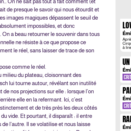
… On ne sait pas tout à fait comment (et
it de presque le savoir qui nous étourdit et
 les images magiques dépassent le seuil de
LO
 absolument impossibles, et donc
DE
Émi
 On a beau retourner le souvenir dans tous
Aprè
nnelle ne résiste à ce que propose ce
Cirqu
à li
ment le réel, sans laisser de trace de son
spec
déc
UN
de L
ici,
mpose comme le réel.
SE
Émi
 milieu du plateau, cloisonnant des
CRI
h lui tourne autour, révélant son inutilité
PA
 de nos projections sur elle : lorsque l’on
Émi
rrière elle en la refermant. Ici, c’est
CRI
istinctement et de très près les deux côtés
u vide. Et pourtant, il disparaît : il entre
RA
de l’autre. Il se volatilise et nous laisse
RE
Émi