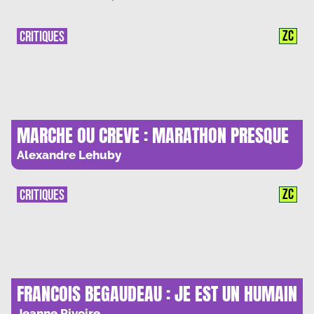
ZC
CRITIQUES
MARCHE OU CREVE : MARATHON PRESQUE
MORTEL
Alexandre Lehuby
ZC
CRITIQUES
FRANCOIS BEGAUDEAU : JE EST UN HUMAIN
PARMI D’AUTRES
Jeanne Rivoire