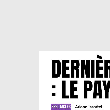
DERNIÈ
: LE PA
SPECTACLES
Ariane Issartel