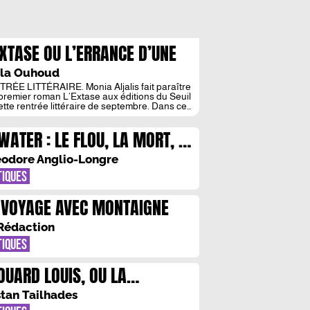
EXTASE OU L’ERRANCE D’UNE
ALISQUE 2.0
la Ouhoud
RÉE LITTÉRAIRE. Monia Aljalis fait paraître
premier roman L’Extase aux éditions du Seuil
ette rentrée littéraire de septembre. Dans ce
t, elle nous plonge dans l’univers tourmenté
eyla, une jeune femme en quête d’absolu
 WATER : LE FLOU, LA MORT, ET
 un Paris contemporain et multiculturel, reflet
ous les déchirements de notre époque.
OCEAN INFINI
esse et musicienne, Aljalis […]
odore Anglio-Longre
TIQUES
 VOYAGE AVEC MONTAIGNE
Rédaction
TIQUES
OUARD LOUIS, OU LA
ANSFORMATION : FUITE EN
stan Tailhades