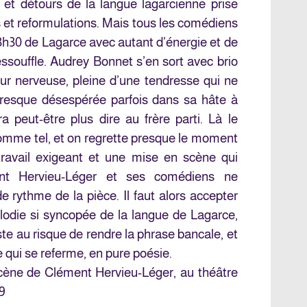
 et détours de la langue lagarcienne prise
ds et reformulations. Mais tous les comédiens
 3h30 de Lagarce avec autant d’énergie et de
’essouffle. Audrey Bonnet s’en sort avec brio
ur nerveuse, pleine d’une tendresse qui ne
presque désespérée parfois dans sa hâte à
ra peut-être plus dire au frère parti. Là le
omme tel, et on regrette presque le moment
travail exigeant et une mise en scène qui
ément Hervieu-Léger et ses comédiens ne
de rythme de la pièce. Il faut alors accepter
élodie si syncopée de la langue de Lagarce,
ste au risque de rendre la phrase bancale, et
e qui se referme, en pure poésie.
cène de Clément Hervieu-Léger, au théâtre
19