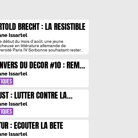
RTOLD BRECHT : LA RESISTIBLE
CENSION DE LA PANDEMIE
ane Issartel
e début du mois d’août, une jeune
cheuse en littérature allemande de
iversité Paris IV Sorbonne souhaitant rester
yme a transmis à notre comité de direction
anuscrit inachevé de Bertolt Brecht retrouvé
ENVERS DU DECOR #10 : REMI
ond d’une malle de la bibliothèque Hans-
er de Berlin. Nous sommes fiers d’en
IN & EMMANUELLE JAUFFRET
anscrire ici en exclusivité les premières pages
ane Issartel
TIQUES
UST : LUTTER CONTRE LA
MESURE
ane Issartel
TIQUES
TUR : ECOUTER LA BETE
ane Issartel