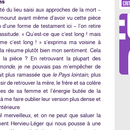
DÉ
ns
CRI
é du lieu saisi aux approches de la mort –
mourut avant même d’avoir vu cette pièce
en d’une forme de testament ici – l’on retire
ssitude. « Qu’est-ce que c’est long ! mais
LES 
e c’est long ! » s’exprima ma voisine à
cela résume plutôt bien mon sentiment. Cela
 la pièce ? En retrouvant la plupart des
 monde,
je ne pouvais pas m’empêcher de
tait plus ramassée que
le Pays lointain
, plus
sir de retrouver la mère, le frère et sa colère
lies de sa femme et l’énergie butée de la
à me faire oublier leur version plus dense et
ntérieure.
l merveilleux, et on ne peut que saluer la
ment Hervieu-Léger qui nous pousse à une