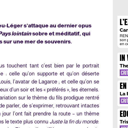
L’
eu-Léger s’attaque au dernier opus
OD
Car
Pays lointain
sobre et méditatif, qui
RENT
son 
 sur une mer de souvenirs.
en c
réci
de L
IN
dans
de t
L’
Poét
s touchent tant c’est bien par le portrait
The
CRI
le : celle qu’on supporte et qu’on déserte
uis, l’avatar de Lagarce ; et celle qu’on se
EN
eux d’un soir et les « préférés », les éternels.
La 
riation sur le thème du fils prodigue rentré
CRI
 de parler, de s’exprimer, retrouvant intactes
ED
 jour l’ont fait prendre la route – un thème
TR
s le texte plus connu
Juste la fin du monde
.
Tri