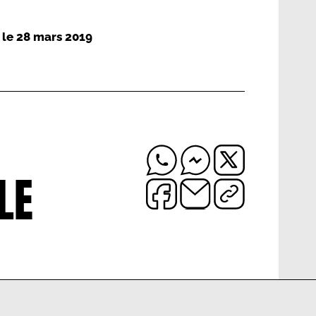
, le
28 mars 2019
LE