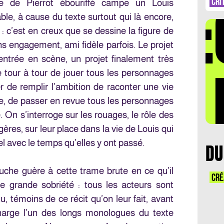
DÉ
AV
CRI
e de Pierrot ébouriffé campe un Louis
ble, à cause du texte surtout qui là encore,
 : c’est en creux que se dessine la figure de
ns engagement, ami fidèle parfois. Le projet
ntrée en scène, un projet finalement très
LA 
 tour à tour de jouer tous les personnages
er de remplir l’ambition de raconter une vie
e, de passer en revue tous les personnages
. On s’interroge sur les rouages, le rôle des
ères, sur leur place dans la vie de Louis qui
el avec le temps qu’elles y ont passé.
DU
che guère à cette trame brute en ce qu’il
CRÉ
e grande sobriété : tous les acteurs sont
, témoins de ce récit qu’on leur fait, avant
harge l’un des longs monologues du texte