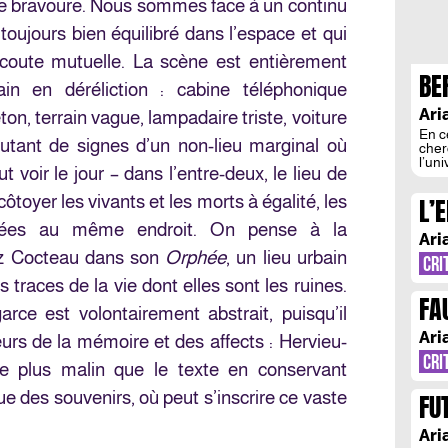
bravoure. Nous sommes face à un continu
 toujours bien équilibré dans l’espace et qui
coute mutuelle. La scène est entièrement
BE
n en déréliction : cabine téléphonique
AS
Ari
on, terrain vague, lampadaire triste, voiture
En c
utant de signes d’un non-lieu marginal où
cher
l’un
ut voir le jour – dans l’entre-deux, le lieu de
anon
un m
côtoyer les vivants et les morts à égalité, les
L’
au f
Eisl
talées au même endroit. On pense à la
PR
retr
Ari
[…]
hez Cocteau dans son
Orphée
, un lieu urbain
CRI
 traces de la vie dont elles sont les ruines.
FA
rce est volontairement abstrait, puisqu’il
DE
Ari
urs de la mémoire et des affects : Hervieu-
CRI
e plus malin que le texte en conservant
ue des souvenirs, où peut s’inscrire ce vaste
FU
Ari