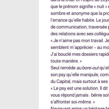
que le prénom signifie « nuit »
sombre et anonyme que la prot
l’errance qu’elle habite. Le j
de communication, traversée pa
des relations avec ses collègue
« Je n’aime pas mon travail. Je
semblent m’apprécier – au moi
J’ai bouclé mes dossiers rapi
toute manière. »
Seul remède
au bore-out
qu’el
son psy qu’elle manipule, co
du Capital, mais surtout à ses 
« Le psy est une solution. Il di
vous répond jamais : bénie soi
s’affronter soi-même. »
Naviguant entre un héritage fam