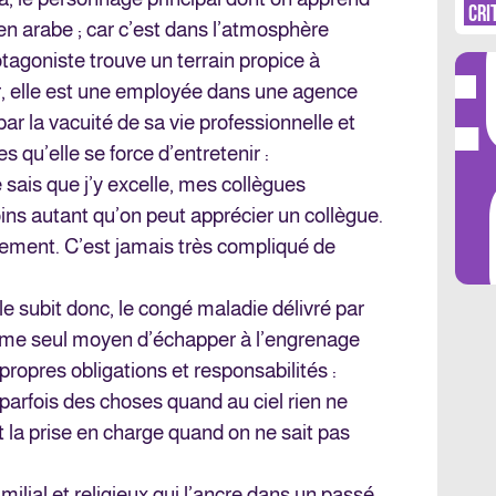
DÉ
DE
CRI
 en arabe ; car c’est dans l’atmosphère
agoniste trouve un terrain propice à
our, elle est une employée dans une agence
r la vacuité de sa vie professionnelle et
LES 
s qu’elle se force d’entretenir :
 sais que j’y excelle, mes collègues
ns autant qu’on peut apprécier un collègue.
dement. C’est jamais très compliqué de
le subit donc, le congé maladie délivré par
mme seul moyen d’échapper à l’engrenage
propres obligations et responsabilités :
t parfois des choses quand au ciel rien ne
t la prise en charge quand on ne sait pas
ilial et religieux qui l’ancre dans un passé