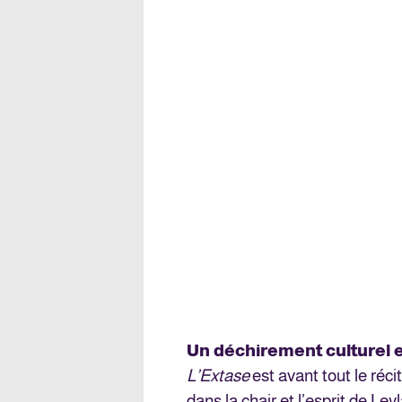
Un déchirement culturel et
L’Extase
est avant tout le réc
dans la chair et l’esprit de Le