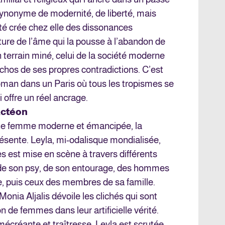
synonyme de modernité, de liberté, mais
ité crée chez elle des dissonances
ture de l’âme qui la pousse à l’abandon de
n terrain miné, celui de la société moderne
échos de ses propres contradictions. C’est
 roman dans un Paris où tous les tropismes se
i offre un réel ancrage.
Actéon
eune femme moderne et émancipée, la
ésente. Leyla, mi-odalisque mondialisée,
est mise en scène à travers différents
x de son psy, de son entourage, des hommes
ue, puis ceux des membres de sa famille.
onia Aljalis dévoile les clichés qui sont
 de femmes dans leur artificielle vérité.
 mécréante et traîtresse, Leyla est scrutée,