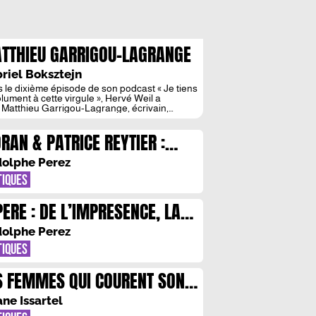
TTHIEU GARRIGOU-LAGRANGE
 LA FICTION NE DOIT PAS
riel Boksztejn
UJOURS CHERCHER A AVOIR
 le dixième épisode de son podcast « Je tiens
lument à cette virgule », Hervé Weil a
E ACTION SUR LE MONDE »
 Matthieu Garrigou-Lagrange, écrivain,
naliste et producteur de plusieurs émissions
 la Compagnie des auteurs ou encore Une
ORAN & PATRICE REYTIER :
une œuvre. Lors de cet entretien, il revient sur
fluence de sa production radiophonique sur
ORAN EN VACANCES
ernier roman, intitulé Le Brutaliste, […]
olphe Perez
TIQUES
PERE : DE L’IMPRESENCE, LA
SOGNE
olphe Perez
TIQUES
S FEMMES QUI COURENT SONT
NGEREUSES
ane Issartel