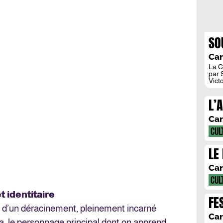
SO
PL
Car
La C
par 
Vict
Plath
roman
L’
labe
(ell
SC
Son 
Car
son 
long
CUL
conf
et é
LE
conna
auta
Car
CUL
 identitaire
FE
it d’un déracinement, pleinement incarné
VI
Car
yla, le personnage principal dont on apprend