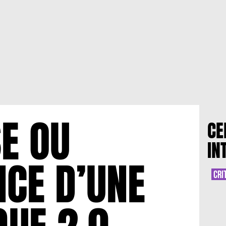
SE OU
CE
IN
NCE D’UNE
CRI