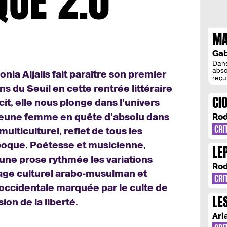
QUE 2.0
MA
: «
Gab
TO
Dans
abso
a Aljalis fait paraître son premier
UN
reçu
jour
ns du Seuil en cette rentrée littéraire
dont
CI
vie, 
it, elle nous plonge dans l’univers
l’in
CI
son d
jeune femme en quête d’absolu dans
Rod
CRI
ulticulturel, reflet de tous les
oque. Poétesse et musicienne,
LE
 une prose rythmée les variations
BE
Rod
tage culturel arabo-musulman et
CRI
 occidentale marquée par le culte de
LE
ion de la liberté.
DA
Ari