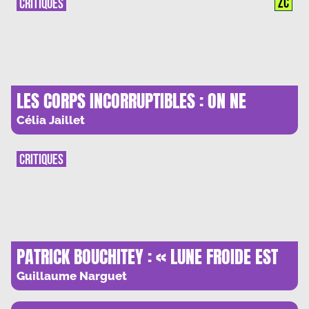
ZC
CRITIQUES
LES CORPS INCORRUPTIBLES : ON NE
POURRA PAS FAIRE POUSSER UN ARBRE
Célia Jaillet
SUR VOTRE CORPS
CRITIQUES
PATRICK BOUCHITEY : « LUNE FROIDE EST
UN REVE EVEILLE »
Guillaume Narguet