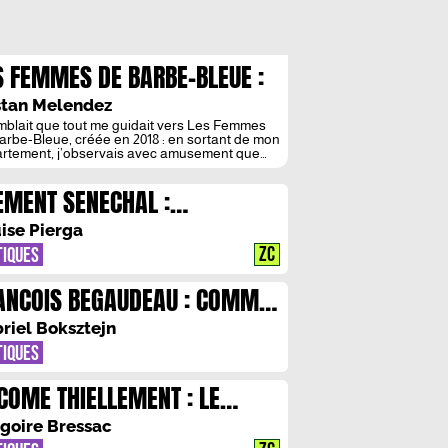
S FEMMES DE BARBE-BLEUE :
YCHODRAME DE
stan Melendez
EMANCIPATION
emblait que tout me guidait vers Les Femmes
arbe-Bleue, créée en 2018 : en sortant de mon
rtement, j’observais avec amusement que
rideaux et les contremarches de l’escalier
nt bleus. Occupé à lire en route, je n’ai
EMENT SENECHAL :
rqué qu’en arrivant à la station Liège, et ses
iques à l’air d’azulejos, que les […]
URGEOISIE EN QUETE DE
ise Pierga
NNE CONSCIENCE
ZC
TIQUES
ANCOIS BEGAUDEAU : COMME
 ANE
riel Boksztejn
TIQUES
COME THIELLEMENT : LE
CRET DE LA SOCIETE
goire Bressac