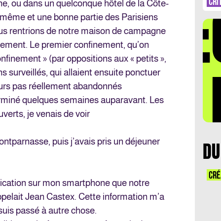
DÉ
CRI
e, ou dans un quelconque hôtel de la Côte-
-même et une bonne partie des Parisiens
nous rentrions de notre maison de campagne
tement. Le premier confinement, qu’on
onfinement » (par oppositions aux « petits »,
LA 
ns surveillés, qui allaient ensuite ponctuer
ours pas réellement abandonnés
 terminé quelques semaines auparavant. Les
verts, je venais de voir
tparnasse, puis j’avais pris un déjeuner
DU
CRÉ
tification sur mon smartphone que notre
pelait Jean Castex. Cette information m’a
e suis passé à autre chose.