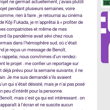
DÉ
projet ne germait actuellement, j’avais plutôt
CUL
rojet pendant plusieurs semaines, voire
somme, rien à faire ; je retournai au cinéma
de Kôji Fukada, je m’apprêtai à « profiter de
e mes compatriotes et même de mes
LES 
rd (la pandémie avait sévi chez nous
sormais dans l’hémisphère sud, où c’était
and je reçus un message de Benoît,
le rappelai, nous convînmes d’un rendez-
nt le projet : me confier un reportage sur
t déjà prévu pour la semaine suivante, il ne
ivain. Je me suis demandé s’ils avaient
un qui s’était désisté, mais je n’ai pas posé
mon peu d’intérêt pour la personne.
noît, mais c’est ça qui est intéressant : on
 apparaît à l’écran et ne suscite aucun