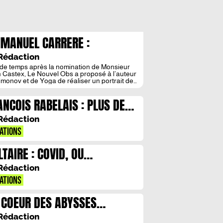
MANUEL CARRERE :
INCOLORE
Rédaction
de temps après la nomination de Monsieur
 Castex, Le Nouvel Obs a proposé à l’auteur
imonov et de Yoga de réaliser un portrait de
e nouveau Premier ministre. Emmanuel
ère nous raconte dans ces quelques pages
ANCOIS RABELAIS : PLUS DE
impressions et son entretien avec celui qui est
rmais le plus célèbre des politiciens
RCHECUL
nnus. Nous tenons à remercier
Rédaction
eureusement l’auteur ainsi que les éditions
L qui nous ont gracieusement autorisé à
ATIONS
duire ici ces extraits. Un pastiche réalisé par
ent Alfonsi.
LTAIRE : COVID, OU
OPTIMISME
Rédaction
ATIONS
 COEUR DES ABYSSES
CTURNES
Rédaction