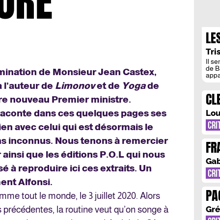
LORE
LE
PS
Tri
L’
Il s
de B
mination de Monsieur Jean Castex,
appa
les 
 l’auteur de
Limonov
et de
Yoga
de
étaie
CL
rema
tre nouveau Premier ministre.
céram
BO
aconte dans ces quelques pages ses
Lou
BO
CRI
en avec celui qui est désormais le
ens inconnus. Nous tenons à remercier
FR
ainsi que les éditions P.O.L qui nous
UN
Gab
 à reproduire ici ces extraits. Un
CRI
ment Alfonsi.
PA
me tout le monde, le 3 juillet 2020. Alors
SE
 précédentes, la routine veut qu’on songe à
Gré