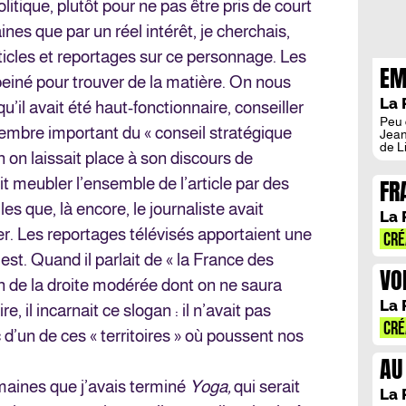
litique, plutôt pour ne pas être pris de court
es que par un réel intérêt, je cherchais,
ticles et reportages sur ce personnage. Les
EM
peiné pour trouver de la matière. On nous
L’
La 
u’il avait été haut-fonctionnaire, conseiller
Peu 
embre important du « conseil stratégique
Jean
de L
n on laissait place à son discours de
notr
Carr
FR
it meubler l’ensemble de l’article par des
ses 
déso
TO
s que, là encore, le journaliste avait
inco
La 
chal
. Les reportages télévisés apportaient une
P.O.
CRÉ
repro
st. Quand il parlait de « la France des
Clém
VO
an de la droite modérée dont on ne saura
L’
La 
e, il incarnait ce slogan : il n’avait pas
CRÉ
c d’un de ces « territoires » où poussent nos
AU
NO
emaines que j’avais terminé
Yoga,
qui serait
La 