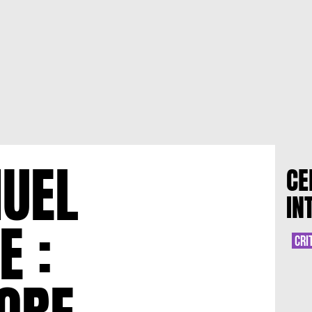
UEL
CE
IN
E :
CRI