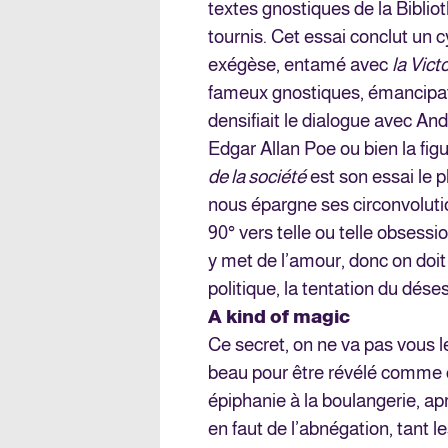
textes gnostiques de la Bibli
tournis. Cet essai conclut un c
exégèse, entamé avec
la Vict
fameux gnostiques, émancipa
densifiait le dialogue avec An
Edgar Allan Poe ou bien la figu
de la société
est son essai le p
nous épargne ses circonvoluti
90° vers telle ou telle obsessi
y met de l’amour, donc on doit
politique, la tentation du dése
A kind of magic
Ce secret, on ne va pas vous le 
beau pour être révélé comme ça.
épiphanie à la boulangerie, apr
en faut de l’abnégation, tant l