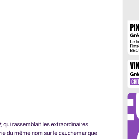
PIX
Gré
Le l
l’in
BBC 
VI
L’
Gré
DÉ
FI
CRI
t
, qui rassemblait les extraordinaires
érie du même nom sur le cauchemar que