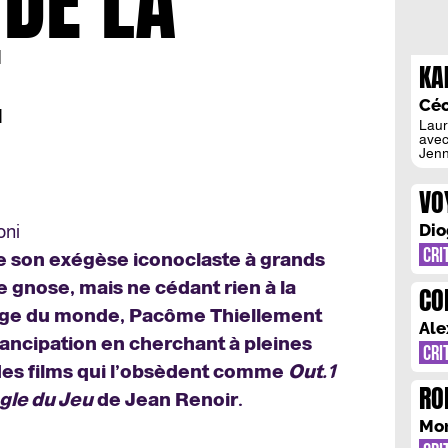
 DE LA
É
KA
« 
Céc
Laur
avec
Jenn
les 
celui
VO
l’Ou
s’int
[…]
Dio
oni
CRI
 son exégèse iconoclaste à grands
e gnose, mais ne cédant rien à la
CO
llage du monde, Pacôme Thiellement
JU
Ale
ancipation en cherchant à pleines
CRI
des films qui l’obsèdent comme
Out.1
RO
gle du Jeu
de Jean Renoir.
CA
Mo