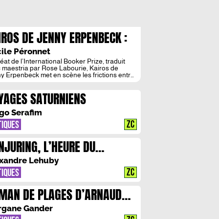
IROS DE JENNY ERPENBECK :
LA CHUTE TOUCHE A SA FIN »
ile Péronnet
éat de l’International Booker Prize, traduit
 maestria par Rose Labourie, Kairos de
y Erpenbeck met en scène les frictions entre
deux moitiés d’un monde, ou de plusieurs –
 de Hans et celui de Katharina ; l’Est et
YAGES SATURNIENS
est ; le passé et le présent. Les froissements
ensifient, meurtrissent les sentiments et les
go Serafim
ZC
TIQUES
NJURING, L’HEURE DU
GEMENT : DIABLE BOITEUX
xandre Lehuby
ZC
TIQUES
MAN DE PLAGES D’ARNAUD
THRINE : L’ECRITURE COMME
rgane Gander