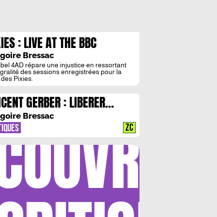
IES : LIVE AT THE BBC
goire Bressac
abel 4AD répare une injustice en ressortant
tégralité des sessions enregistrées pour la
des Pixies.
NCENT GERBER : LIBERER
AVENIR AVEC LA SCIENCE-
goire Bressac
COUVRIR
CTION
ZC
TIQUES