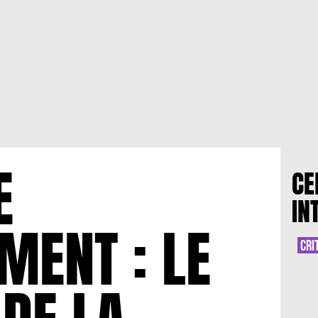
E
CE
IN
MENT : LE
CRI