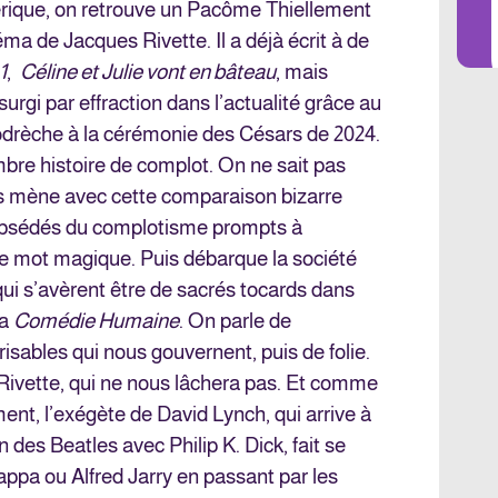
LES 
rique, on retrouve un Pacôme Thiellement
ma de Jacques Rivette. Il a déjà écrit à de
1
,
Céline et Julie vont en bâteau
, mais
urgi par effraction dans l’actualité grâce au
odrèche à la cérémonie des Césars de 2024.
e histoire de complot. On ne sait pas
 mène avec cette comparaison bizarre
 obsédés du complotisme prompts à
r ce mot magique. Puis débarque la société
ui s’avèrent être de sacrés tocards dans
la
Comédie Humaine
. On parle de
risables qui nous gouvernent, puis de folie.
 Rivette, qui ne nous lâchera pas. Et comme
ent, l’exégète de David Lynch, qui arrive à
des Beatles avec Philip K. Dick, fait se
appa ou Alfred Jarry en passant par les