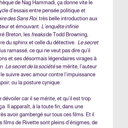
othèque de Nag Hammadi, ça donne vite le
ycle d’essais entre pensée politique et
oire des Sans Roi
, très belle introduction aux
teur et émouvant.
L’enquête infinie
dré Breton, les
freaks
de Todd Browning,
re du sphinx et celle du détective.
Le secret
lus ramassé, ce qui ne veut pas dire qu’il
ons et ses désormais légendaires virages à
on.
Le secret de la société
se mérite, l’auteur
 le suivre avec amour contre l’impuissance
spoir, ou la posture cynique.
dévoiler car il se mérite, et qu’il est trop
 Il apparaît, à la toute fin, dans une
ès avoir gambergé sur tous ces films. Et il
es films de Rivette sont pleins d’énigmes, de