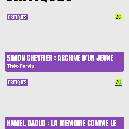
ZC
CRITIQUES
SIMON CHEVRIER : ARCHIVE D’UN JEUNE
D’AUJOURD’HUI
Théo Ferviú
ZC
CRITIQUES
KAMEL DAOUD : LA MEMOIRE COMME LE