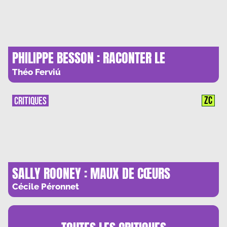
PHILIPPE BESSON : RACONTER LE
HARCELEMENT SCOLAIRE
Théo Ferviú
ZC
CRITIQUES
SALLY ROONEY : MAUX DE CŒURS
Cécile Péronnet