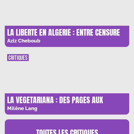
LA LIBERTE EN ALGERIE : ENTRE CENSURE
ET REPRESSION
Aziz Cheboub
CRITIQUES
LA VEGETARIANA : DES PAGES AUX
PLANCHES… ET AUX FEUILLES
Milène Lang
TOUTES LES
CRITIQUES