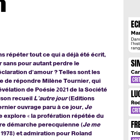
R
EC
SP
Ma
Dans
l’his
rang 
aussi
répéter tout ce qui a déjà été écrit,
sport
SI
scul
 sans pour autant perdre le
appr
CR
laration d’amour ? Telles sont les
Car
CRI
e de répondre Milène Tournier, qui
Révélation de Poésie 2021 de la Société
LU
 son recueil
L’autre jour
(Editions
SU
Rod
ernier ouvrage paru à ce jour,
Je
CRI
se explore
«
la profération répétée du
FR
tre démarche perecquienne (
Je me
IM
1978) et admiration pour Roland
Tri