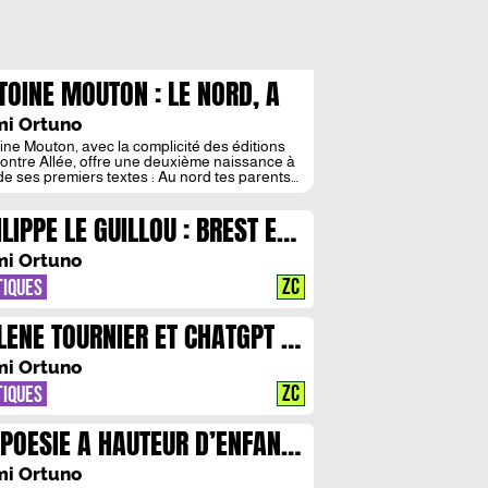
TOINE MOUTON : LE NORD, A
RDRE LA RAISON
i Ortuno
ine Mouton, avec la complicité des éditions
ontre Allée, offre une deuxième naissance à
 de ses premiers textes : Au nord tes parents
Dragonne, 2004). Quelque vingt années après
r reçu le Prix des apprentis et lycéens de la
ILIPPE LE GUILLOU : BREST EN
on Paca, le texte nous revient, comme si la
e première n’avait pas […]
MES, BREST EN LARMES
i Ortuno
ZC
TIQUES
LENE TOURNIER ET CHATGPT :
IRE MURAILLE ENSEMBLE
i Ortuno
ZC
TIQUES
 POESIE A HAUTEUR D’ENFANT :
LENE TOURNIER ET CHARLOTTE
i Ortuno