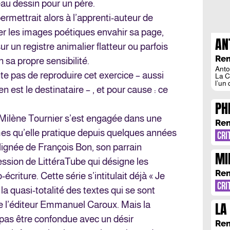
au dessin pour un père.
rmettrait alors à l’apprenti-auteur de
er les images poétiques envahir sa page,
AN
r un registre animalier flatteur ou parfois
PE
Rem
n sa propre sensibilité.
Anto
ente pas de reproduire cet exercice – aussi
La C
l’un
en est le destinataire – , et pour cause : ce
(La 
avoi
PH
régi
rout
AR
 Milène Tournier s’est engagée dans une
Rem
es qu’elle pratique depuis quelques années
CRI
a lignée de François Bon, son parrain
MI
pression de LittéraTube qui désigne les
FA
Rem
criture. Cette série s’intitulait déjà « Je
CRI
a quasi-totalité des textes qui se sont
LA
 de l’éditeur Emmanuel Caroux. Mais la
MI
 pas être confondue avec un désir
Rem