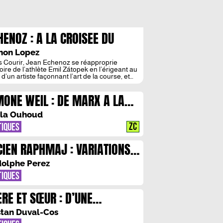
HENOZ : A LA CROISEE DU
ORT ET DE L’ART
non Lopez
 Courir, Jean Echenoz se réapproprie
toire de l’athlète Emil Zátopek en l’érigeant au
d’un artiste façonnant l’art de la course, et
 l’art de la vie. Au fil de ses performances, le
if-artiste grandit, échoue, et se reconstruit,
MONE WEIL : DE MARX A LA
ptant son corps et son esprit. « Celui qui veut
endre à voler, celui-là doit d’abord […]
OIX
la Ouhoud
ZC
TIQUES
CIEN RAPHMAJ : VARIATIONS
R LA NUIT
olphe Perez
TIQUES
ERE ET SŒUR : D’UNE
PLACABLE HAINE
stan Duval-Cos