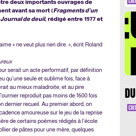
DÉ
CRI
entre deux importants ouvrages de
ment avant sa mort (
Fragments d’un
;
Journal de deuil
, rédigé entre 1977 et
LA 
aime » ne veut plus rien dire. », écrit Roland
ureux
our serait un acte performatif, par définition
ieu qu’une seule et sublime fois, face à
rait au mieux maladroite, et au pire
DU
Tournier reproduit pas moins de 1600 fois
 dernier recueil. Au premier abord, on
CRI
e cadence amoureuse sur le jeu de la reprise
ière de certains poèmes rédigés à l’école
ollier de pâtes pour une mère, quelques