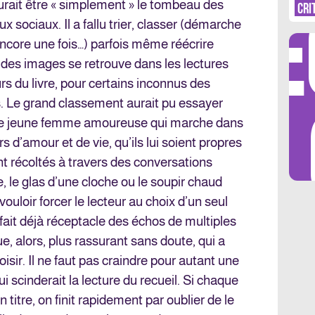
DÉ
MI
aurait être « simplement » le tombeau des
CRI
 sociaux. Il a fallu trier, classer (démarche
ore une fois…) parfois même réécrire
e des images se retrouve dans les lectures
rs du livre, pour certains inconnus des
LES 
és. Le grand classement aurait pu essayer
 d’une jeune femme amoureuse qui marche dans
rs d’amour et de vie, qu’ils lui soient propres
t récoltés à travers des conversations
e, le glas d’une cloche ou le soupir chaud
ouloir forcer le lecteur au choix d’un seul
ait déjà réceptacle des échos de multiples
ue, alors, plus rassurant sans doute, qui a
isir. Il ne faut pas craindre pour autant une
 scinderait la lecture du recueil. Si chaque
titre, on finit rapidement par oublier de le