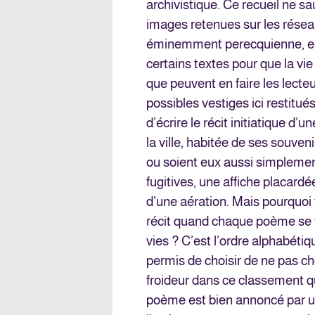
archivistique. Ce recueil ne s
images retenues sur les réseaux
éminemment perecquienne, enc
certains textes pour que la vi
que peuvent en faire les lecteu
possibles vestiges ici restitu
d’écrire le récit initiatique
la ville, habitée de ses souveni
ou soient eux aussi simplemen
fugitives, une affiche placardé
d’une aération. Mais pourquoi v
récit quand chaque poème se f
vies ? C’est l’ordre alphabétiq
permis de choisir de ne pas cho
froideur dans ce classement qui
poème est bien annoncé par un 