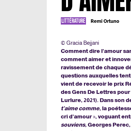
D’AIME
LITTÉRATURE
Remi Ortuno
© Gracia Bejjani
Comment dire l’amour sans 
comment aimer et innover
ravissement de chaque déc
questions auxquelles tent
vient de recevoir le prix 
des Gens De Lettres pour
Lurlure, 2021). Dans son d
t’aime comme
, la poétes
cri d’amour
»
, voguant en
souviens,
Georges Perec, 