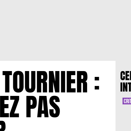
TOURNIER :
CE
IN
IEZ PAS
CRI