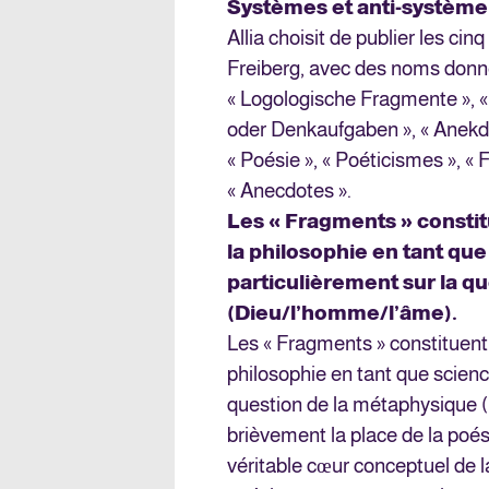
Systèmes et anti-système
Allia choisit de publier les ci
Freiberg, avec des noms donné
« Logologische Fragmente », «
oder Denkaufgaben », « Anekdo
« Poésie », « Poéticismes », 
« Anecdotes ».
Les « Fragments » consti
la philosophie en tant que 
particulièrement sur la q
(Dieu/l’homme/l’âme).
Les « Fragments » constituent
philosophie en tant que science
question de la métaphysique 
brièvement la place de la poési
véritable cœur conceptuel de la