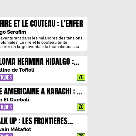
RIRE ET LE COUTEAU : L’ENFER
T PAVE DE BONNES INTENTIONS
go Serafim
’aventurant dans les méandres des tensions
oloniales, Le rire et le couteau tente
plorer un large éventail de thématiques, au
ue de déborder de son propre cadre. Mais
t précisément dans ces débordements que le
LOMA HERMINA HIDALGO :
touche à une vérité plus fragile, tissée dans
isseur de l’intime, n’abolissant pas les
E TRANSCENDE L’INCESTE EN
orts de force, mais […]
line de Toffoli
 REECRIVANT, COMME ON
ZC
TIQUES
NIPULE UNE POUPEE CASSEE”
E AMERICAINE A KARACHI : LA
LLE POURSUITE D’ONIJAH
a El Guebali
ZC
TIQUES
LK UP : LES FRONTIERES
VISIBLES
vain Métafiot