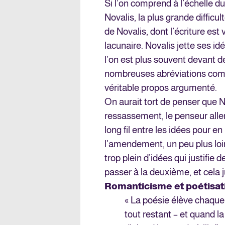
Si l’on comprend à l’échelle du
Novalis, la plus grande difficu
de Novalis, dont l’écriture est
lacunaire. Novalis jette ses idé
l’on est plus souvent devant d
nombreuses abréviations comp
véritable propos argumenté.
On aurait tort de penser que 
ressassement, le penseur allema
long fil entre les idées pour e
l’amendement, un peu plus loin
trop plein d’idées qui justifie
passer à la deuxième, et cela j
Romanticisme et poétisat
« La poésie élève chaque 
tout restant – et quand la