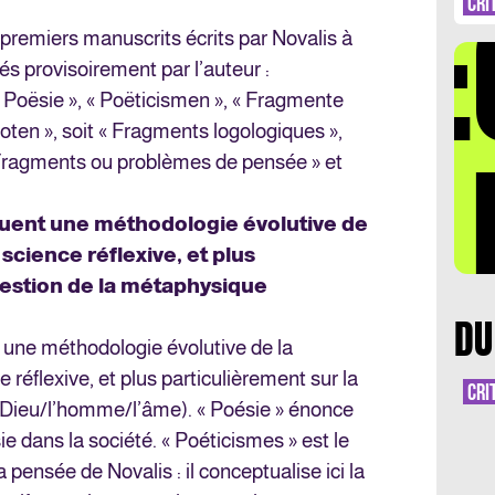
DÉ
CRI
nq premiers manuscrits écrits par Novalis à
s provisoirement par l’auteur :
 Poësie », « Poëticismen », « Fragmente
ten », soit « Fragments logologiques »,
LA 
« Fragments ou problèmes de pensée » et
tuent une méthodologie évolutive de
science réflexive, et plus
uestion de la métaphysique
DU
 une méthodologie évolutive de la
 réflexive, et plus particulièrement sur la
CRI
(Dieu/l’homme/l’âme). « Poésie » énonce
e dans la société. « Poéticismes » est le
 pensée de Novalis : il conceptualise ici la