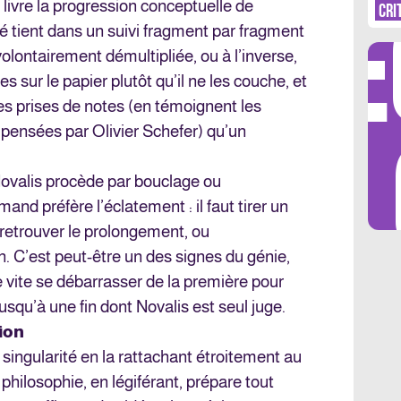
DÉ
 livre la progression conceptuelle de
CRI
lté tient dans un suivi fragment par fragment
 volontairement démultipliée, ou à l’inverse,
es sur le papier plutôt qu’il ne les couche, et
es prises de notes (en témoignent les
LES 
ensées par Olivier Schefer) qu’un
Novalis procède par bouclage ou
nd préfère l’éclatement : il faut tirer un
n retrouver le prolongement, ou
. C’est peut-être un des signes du génie,
 de vite se débarrasser de la première pour
usqu’à une fin dont Novalis est seul juge.
ion
singularité en la rattachant étroitement au
 philosophie, en légiférant, prépare tout