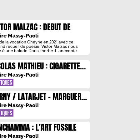
CTOR MALZAC : DEBUT DE
OMENADE
ire Massy-Paoli
 de la vocation Cheyne en 2021 avec ce
nd recueil de poésie, Victor Malzac nous
te à une balade Dans l’herbe. L’anecdote
escente d’une soûlerie dans un parc devient
l’occasion d’un voyage de mots et de
COLAS MATHIEU : CIGARETTES
ations au cœur d’un univers poétique
lier… à suivre. Dans ce joli recueil paru aux
I BRULENT ET LANDE DE MOTS
ions Cheyne, […]
ire Massy-Paoli
TIQUES
RNY / LATARJET – MARGUERIN
DEUX VISIONS DU MONDE DE LA
ire Massy-Paoli
LTURE AUJOURD’HUI
TIQUES
NCHAMMA : L’ART FOSSILE
ire Massy-Paoli