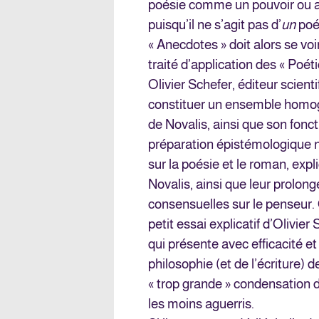
poésie comme un pouvoir ou a
puisqu’il ne s’agit pas d’
un
poét
« Anecdotes » doit alors se v
traité d’application des « Poét
Olivier Schefer, éditeur scienti
constituer un ensemble homogè
de Novalis, ainsi que son fonc
préparation épistémologique n
sur la poésie et le roman, exp
Novalis, ainsi que leur prolon
consensuelles sur le penseur. 
petit essai explicatif d’Olivie
qui présente avec efficacité e
philosophie (et de l’écriture)
« trop grande » condensation d
les moins aguerris.