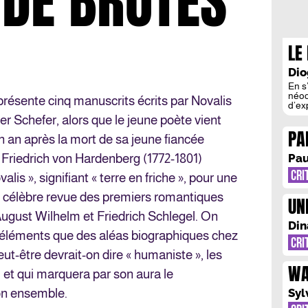
DE BRUTES
LE 
ES
Dio
En s
néoc
résente cinq manuscrits écrits par Novalis
d’ex
risq
ier Schefer, alors que le jeune poète vient
c’es
PA
film 
un an après la mort de sa jeune fiancée
l’épa
“J
rapp
 Friedrich von Hardenberg (1772-1801)
Pau
LE
CRI
is », signifiant « terre en friche », pour une
MA
, célèbre revue des premiers romantiques
UN
ugust Wilhelm et Friedrich Schlegel. On
FO
Din
es éléments que des aléas biographiques chez
CRI
ut-être devrait-on dire « humaniste », les
WA
, et qui marquera par son aura le
IN
on ensemble.
Syl