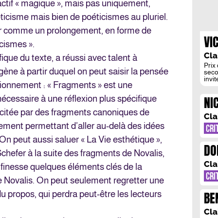
ctif « magique », mais pas uniquement,
icisme mais bien de poéticismes au pluriel.
oir comme un prolongement, en forme de
VI
icismes ».
PR
Cla
fique du texte, a réussi avec talent à
Prix
ne à partir duquel on peut saisir la pensée
seco
invi
tionnement : « Fragments » est une
adol
ici 
NI
écessaire à une réflexion plus spécifique
sens
singu
QU
licitée par des fragments canoniques de
édit
Cla
gement permettant d’aller au-delà des idées
CRI
On peut aussi saluer « La Vie esthétique »,
DO
r Schefer à la suite des fragments de Novalis,
: 
Cla
t finesse quelques éléments clés de la
CU
CRI
 de Novalis. On peut seulement regretter une
BE
u propos, qui perdra peut-être les lecteurs
Cla