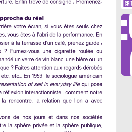
DÉ
rture. Enfin trève de consigne : Promenez-
CRI
pproche du réel
rière votre écran, si vous êtes seuls chez
, vous êtes à l’abri de la performance. En
LES 
sier à la terrasse d’un café, prenez garde :
s ? Fumez-vous une cigarette roulée ou
andé un verre de vin blanc, une bière ou un
hèque ? Faites attention aux regards dérobés
c, etc, etc… En 1959, le sociologue américain
esentation of self in everyday life
qui pose
a réflexion interactionniste : comment notre
r la rencontre, la relation que l’on a avec
vons de nos jours et dans nos sociétés
re la sphère privée et la sphère publique,