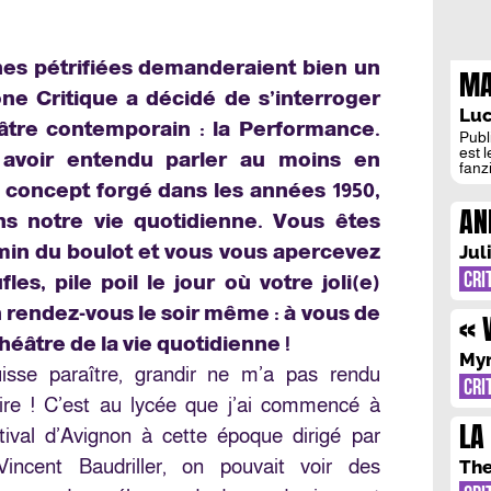
ines pétrifiées demanderaient bien un
MA
one Critique a décidé de s’interroger
D’
Luc
âtre contemporain : la Performance.
CO
Publ
est 
n avoir entendu parler au moins en
fanzi
langu
, concept forgé dans les années 1950,
l’in
AN
s’en
ns notre vie quotidienne. Vous êtes
invi
PA
s’ex
emin du boulot et vous vous apercevez
Jul
CRI
es, pile poil le jour où votre joli(e)
 rendez-vous le soir même : à vous de
« 
héâtre de la vie quotidienne !
EN
Myr
isse paraître, grandir ne m’a pas rendu
CRI
aire ! C’est au lycée que j’ai commencé à
LA
tival d’Avignon à cette époque dirigé par
TE
incent Baudriller, on pouvait voir des
The