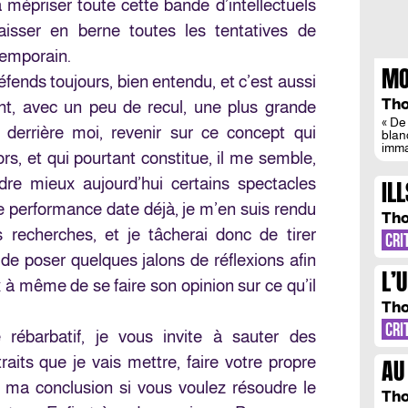
à mépriser toute cette bande d’intellectuels
aisser en berne toutes les tentatives de
temporain.
MO
éfends toujours, bien entendu, et c’est aussi
VO
Tho
ant, avec un peu de recul, une plus grande
« De 
 derrière moi, revenir sur ce concept qui
blan
imma
rs, et qui pourtant constitue, il me semble,
pens
sein
re mieux aujourd’hui certains spectacles
ILL
bleu
requi
 performance date déjà, je m’en suis rendu
LE
pens
Tho
echerches, et je tâcherai donc de tirer
CRI
 de poser quelques jalons de réflexions afin
L’
 à même de se faire son opinion sur ce qu’il
PA
Tho
CRI
rébarbatif, je vous invite à sauter des
raits que je vais mettre, faire votre propre
AU
à ma conclusion si vous voulez résoudre le
EU
Tho