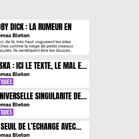
BY DICK : LA RUMEUR EN
YAGE
mas Bleton
ci, de là, très haut, voguaient les ailes
ches comme la neige de petits oiseaux
culés. Ils semblaient être les douces
ées féminines du ciel, tandis que rôdant au
 des profondeurs, très bas, sous l’insondable
SKA : ICI LE TEXTE, LE MAL ET
, les puissants léviathans, les espadons et les
ns mêlaient leurs nages, et ils étaient les
 DESIR
ées fortes, […]
mas Bleton
TIQUES
UNIVERSELLE SINGULARITE DE
BLO CASACUBERTA
mas Bleton
TIQUES
 SEUIL DE L’ECHANGE AVEC
GENIA ALMEIDA
mas Bleton