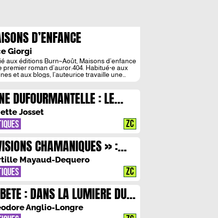
ISONS D’ENFANCE
AUROR:404 : CE QUI RESTE DU
e Giorgi
RPS
ié aux éditions Burn~Août, Maisons d’enfance
le premier roman d’auror:404. Habitué·e aux
nes et aux blogs, l’auteurice travaille une
e ciselée, à la frontière entre écriture de
time et regard sociologique. Dans ce livre où
NE DUFOURMANTELLE : LE
tremêlent dialogue et introspection, iel nous
te à penser les rapports de domination qui
RTI DU REVE
ercent dans les relations amoureuses, […]
iette Josset
ZC
TIQUES
VISIONS CHAMANIQUES » :
TRE REVE ET REALITE
tille Mayaud-Dequero
ZC
TIQUES
 BETE : DANS LA LUMIERE DU
MPS
odore Anglio-Longre