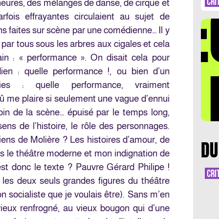
DÉ
CRI
heures, des mélanges de danse, de cirque et
fois effrayantes circulaient au sujet de
ns faites sur scène par une comédienne… Il y
par tous sous les arbres aux cigales et cela
in : « performance ». On disait cela pour
LA 
ien : quelle performance !, ou bien d’un
ties : quelle performance, vraiment
dû me plaire si seulement une vague d’ennui
in de la scène… épuisé par le temps long,
ns de l’histoire, le rôle des personnages.
ens de Molière ? Les histoires d’amour, de
DU
s le théâtre moderne et mon indignation de
 est donc le texte ? Pauvre Gérard Philipe !
CRI
t les deux seuls grandes figures du théâtre
n socialiste que je voulais être). Sans m’en
vieux renfrogné, au vieux bougon qui d’une