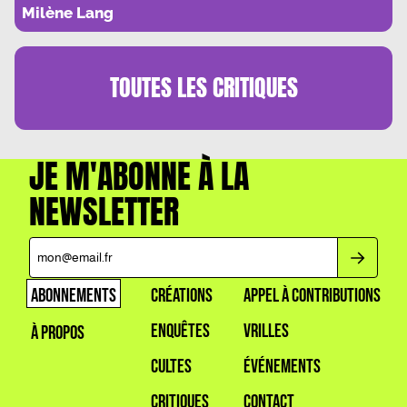
PLANCHES… ET AUX FEUILLES
Milène Lang
TOUTES LES
CRITIQUES
JE M'ABONNE À LA
NEWSLETTER
ABONNEMENTS
CRÉATIONS
APPEL À CONTRIBUTIONS
ENQUÊTES
VRILLES
À PROPOS
CULTES
ÉVÉNEMENTS
CRITIQUES
CONTACT