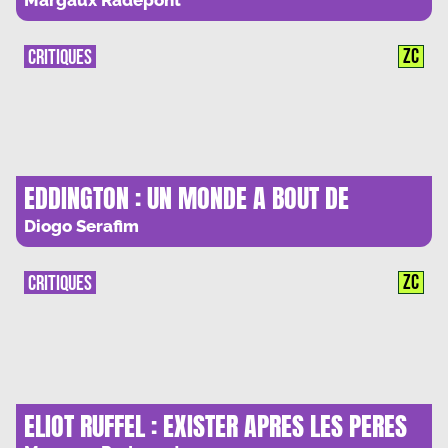
SILENCE EN MOUVEMENT
Margaux Radepont
ZC
CRITIQUES
EDDINGTON : UN MONDE A BOUT DE
SOUFFLE
Diogo Serafim
ZC
CRITIQUES
ELIOT RUFFEL : EXISTER APRES LES PERES