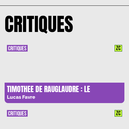
CRITIQUES
ZC
CRITIQUES
TIMOTHEE DE RAUGLAUDRE : LE
CHRISTIANISME COMME ANTICAPITALISME
Lucas Favre
D’ELITE
ZC
CRITIQUES