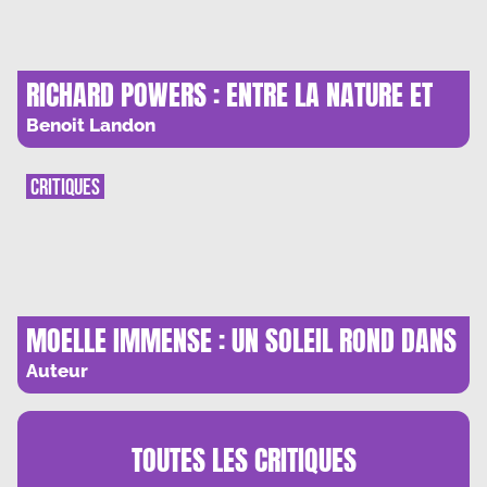
RICHARD POWERS : ENTRE LA NATURE ET
L’IA, LE COMBAT DU SIECLE
Benoit Landon
CRITIQUES
MOELLE IMMENSE : UN SOLEIL ROND DANS
UN LIVRE CARRE
Auteur
TOUTES LES
CRITIQUES