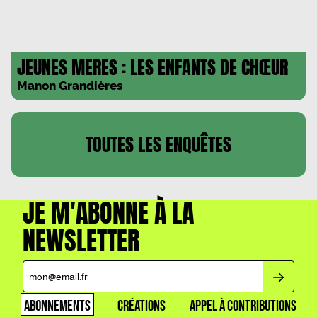
JEUNES MERES : LES ENFANTS DE CHŒUR
Manon Grandières
TOUTES LES
ENQUÊTES
JE M'ABONNE À LA
NEWSLETTER
ABONNEMENTS
CRÉATIONS
APPEL À CONTRIBUTIONS