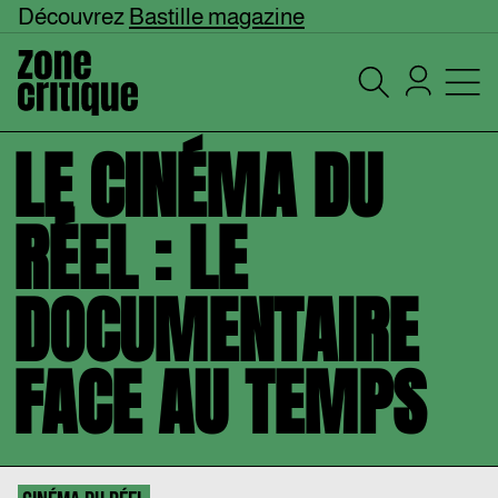
Découvrez
Bastille magazine
LE CINÉMA DU
RÉEL : LE
DOCUMENTAIRE
FACE AU TEMPS