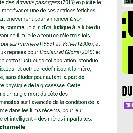
DÉ
ENQ
te des
Amants passagers
(2013) explicite le
 Almodóvar et une de ses actrices fétiches,
aît brièvement pour annoncer à son
, comme un clin d’œil ludique à la lubie du
ant ce film, elle a tenu ce rôle trois fois,
LA 
out sur ma mère
(1999) et
Volver
(2006), et
eux reprises pour
Douleur et Gloire
(2019) et
de cette fructueuse collaboration, étendue
isateur et actrice redéfinissent la mère,
e, sans éluder pour autant la part de
ce physique de la grossesse. Cette
DU
s un angle mort du côté des
ministes sur l’avancée de la condition de la
CRI
e dans les films récents, pour leur
e et intelligent – des mères imparfaites.
charnelle