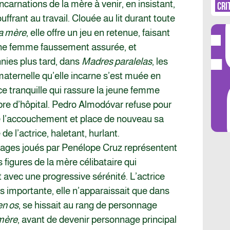
DÉ
CO
carnations de la mère à venir, en insistant,
CRI
uffrant au travail. Clouée au lit durant toute
a mère
, elle offre un jeu en retenue, faisant
une femme faussement assurée, et
nies plus tard, dans
Madres paralelas
, les
LES 
maternelle qu’elle incarne s’est muée en
 tranquille qui rassure la jeune femme
re d’hôpital. Pedro Almodóvar refuse pour
de l’accouchement et place de nouveau sa
e l’actrice, haletant, hurlant.
nages joués par Penélope Cruz représentent
s figures de la mère célibataire qui
vec une progressive sérénité. L’actrice
s importante, elle n’apparaissait que dans
en os
, se hissait au rang de personnage
mère
, avant de devenir personnage principal