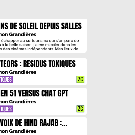
INS DE SOLEIL DEPUIS SALLES
SCURES
on Grandières
 échapper au surtourisme qui s’empare de
 à la belle saison, j’aime m’exiler dans les
es des cinémas indépendants. Mes lieux de
nces alternatifs proposent diverses
tures filmiques : destinations plus ou moins
TEORS : RESIDUS TOXIQUES
ées, découvertes de contrées lointaines, voire
ones en marge… Mais dans ce vaste
ramme où tout semble alléchant, que choisir
on Grandières
ZC
TIQUES
IEN 51 VERSUS CHAT GPT
on Grandières
ZC
TIQUES
 VOIX DE HIND RAJAB :
PUISSANTES TOURS DE
on Grandières