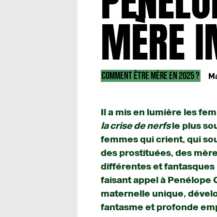
PENÉLO
MÈRE I
COMMENT ÊTRE MÈRE EN 2025 ?
Ma
Il a mis en lumière les fe
la crise de nerfs
le plus so
femmes qui crient, qui souf
des prostituées, des mèr
différentes et fantasques 
faisant appel à Penélope 
maternelle unique, dévelo
fantasme et profonde emp