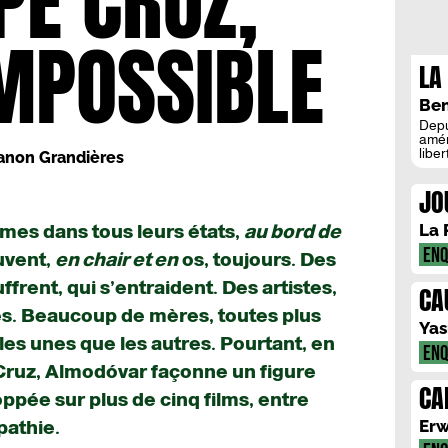
PE CRUZ,
MPOSSIBLE
LA
DE
Ben
ET
Depu
amér
libe
non Grandières
pens
para
JO
libe
depu
Le m
La 
mmes dans tous leurs états,
au bord de
vise,
ENQ
uvent,
en chair et en
os, toujours. Des
frent, qui s’entraident. Des artistes,
CAUS
es. Beaucoup de mères, toutes plus
TR
Yas
les unes que les autres. Pourtant, en
ENQ
Cruz, Almodóvar façonne un figure
CA
ppée sur plus de cinq films, entre
Erw
athie.