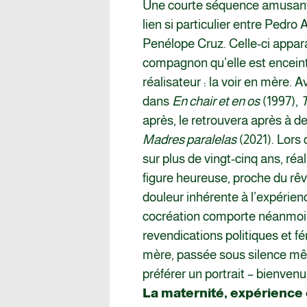
Une courte séquence amusan
lien si particulier entre Pedro
Penélope Cruz. Celle-ci appar
compagnon qu’elle est enceinte
réalisateur : la voir en mère. Av
dans
En chair et en os
(1997),
T
après, le retrouvera après à d
Madres paralelas
(2021). Lors 
sur plus de vingt-cinq ans, réal
figure heureuse, proche du rêv
douleur inhérente à l’expérien
cocréation comporte néanmoin
revendications politiques et fé
mère, passée sous silence mêm
préférer un portrait – bienvenu
La maternité, expérience 