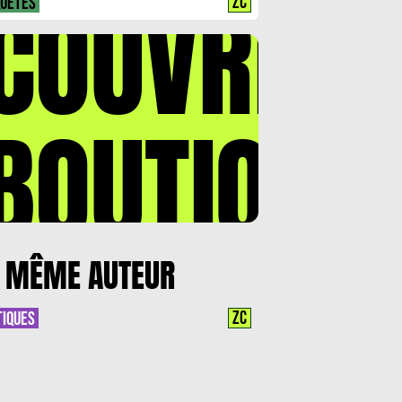
COUVREZ
ZC
UÊTES
BOUTIQUE
 MÊME AUTEUR
ZC
TIQUES