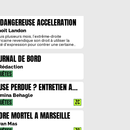
 DANGEREUSE ACCELERATION
 LA CENSURE DES LIVRES AUX
oit Landon
ATS-UNIS
is plusieurs mois, l’extrême-droite
icaine revendique son droit à utiliser la
rté d’expression pour contrer une certaine
ée « woke » ou « bien-pensante ». En
llèle, plusieurs organisations de défense des
URNAL DE BORD
rtés ont constaté une forte augmentation,
is 2021, des tentatives de censurer des livres.
ouvement s’intensifie d’année en année et
Rédaction
 sans […]
UÊTES
E PERDUE ? ENTRETIEN A
OIS VOIX
mina Behagle
ZC
UÊTES
DRE MORTEL A MARSEILLE
an Mas