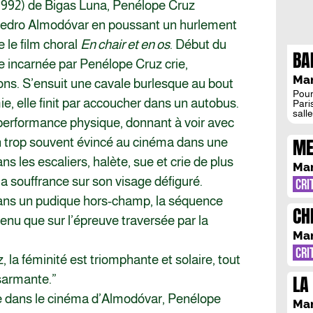
1992) de Bigas Luna, Penélope Cruz
Pedro Almodóvar en poussant un hurlement
 le film choral
En chair et en os
. Début du
BA
e incarnée par Penélope Cruz crie,
OB
Man
ons. S’ensuit une cavale burlesque au bout
Pour
ie, elle finit par accoucher dans un autobus.
Paris
sall
erformance physique, donnant à voir avec
vaca
aven
ME
n trop souvent évincé au cinéma dans une
pris
de z
ns les escaliers, halète, sue et crie de plus
prog
Man
[…]
la souffrance sur son visage défiguré.
CRI
dans un pudique hors-champ, la séquence
CH
enu que sur l’épreuve traversée par la
Man
CRI
 la féminité est triomphante et solaire, tout
LA
ésarmante.”
IM
te dans le cinéma d’Almodóvar, Penélope
Man