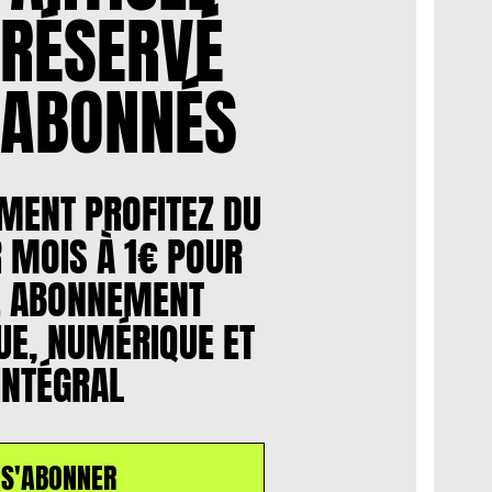
 RÉSERVÉ
 ABONNÉS
MENT PROFITEZ DU
 MOIS À 1€ POUR
E ABONNEMENT
E, NUMÉRIQUE ET
INTÉGRAL
S'ABONNER