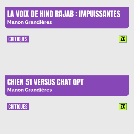
LA VOIX DE HIND RAJAB : IMPUISSANTES
TOURS DE CONTROLE
Manon Grandières
ZC
CRITIQUES
CHIEN 51 VERSUS CHAT GPT
Manon Grandières
ZC
CRITIQUES