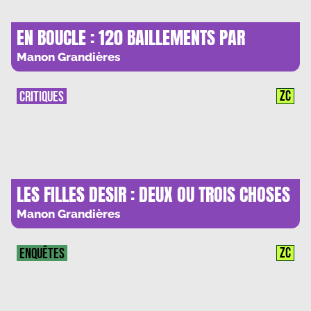
EN BOUCLE : 120 BAILLEMENTS PAR
MINUTE
Manon Grandières
ZC
CRITIQUES
LES FILLES DESIR : DEUX OU TROIS CHOSES
QU’ILS SAVENT D’ELLES
Manon Grandières
ZC
ENQUÊTES