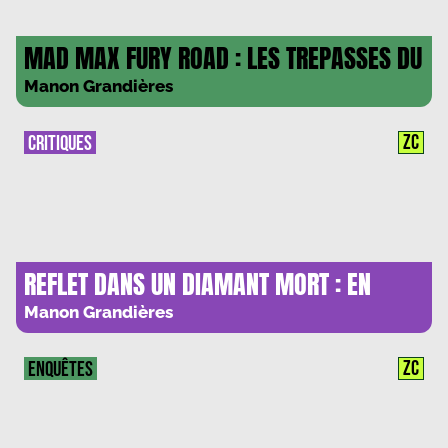
MAD MAX FURY ROAD : LES TREPASSES DU
DESERT
Manon Grandières
ZC
CRITIQUES
REFLET DANS UN DIAMANT MORT : EN
TOC ?
Manon Grandières
ZC
ENQUÊTES