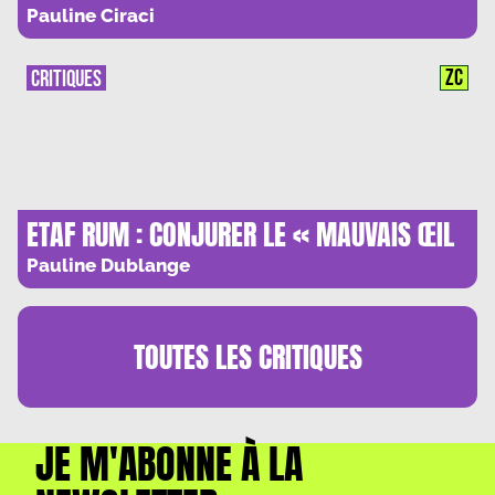
Pauline Ciraci
ZC
CRITIQUES
ETAF RUM : CONJURER LE « MAUVAIS ŒIL
»
Pauline Dublange
TOUTES LES
CRITIQUES
JE M'ABONNE À LA