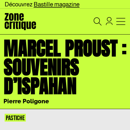
Découvrez
Bastille magazine
MARCEL PROUST :
SOUVENIRS
D’ISPAHAN
Pierre Poligone
PASTICHE