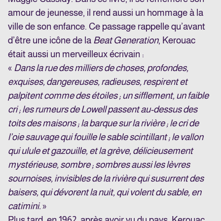
amour de jeunesse, il rend aussi un hommage à la
ville de son enfance. Ce passage rappelle qu’avant
d’être une icône de la
Beat Generation
, Kerouac
était aussi un merveilleux écrivain :
«
Dans la rue des milliers de choses, profondes,
exquises, dangereuses, radieuses, respirent et
palpitent comme des étoiles ; un sifflement, un faible
cri ; les rumeurs de Lowell passent au-dessus des
toits des maisons ; la barque sur la rivière ; le cri de
l’oie sauvage qui fouille le sable scintillant ; le vallon
qui ulule et gazouille, et la grève, délicieusement
mystérieuse, sombre ; sombres aussi les lèvres
sournoises, invisibles de la rivière qui susurrent des
baisers, qui dévorent la nuit, qui volent du sable, en
catimini.
»
Plus tard, en 1962, après avoir vu du pays, Kerouac