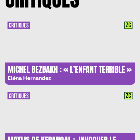
ZC
CRITIQUES
MICHEL BEZBAKH : « L’ENFANT TERRIBLE »
DU XXIE SIECLE ?
Eléna Hernandez
ZC
CRITIQUES
MAYLIS DE KERANGAL : INVOQUER LE