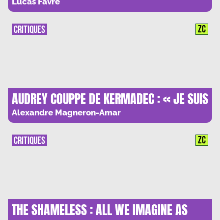
CHRISTIANISME COMME ANTICAPITALISME
Lucas Favre
D’ELITE
ZC
CRITIQUES
AUDREY COUPPE DE KERMADEC : « JE SUIS
UNE PRIERE »
Alexandre Magneron-Amar
ZC
CRITIQUES
THE SHAMELESS : ALL WE IMAGINE AS