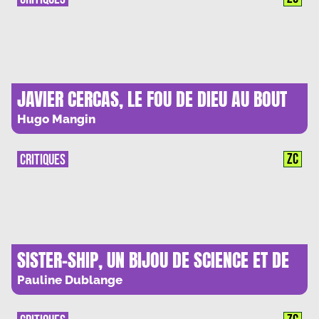
JAVIER CERCAS, LE FOU DE DIEU AU BOUT
DU MONDE : AUTOPSIE D’UNE CRISE DE FOI
Hugo Mangin
ZC
CRITIQUES
SISTER-SHIP, UN BIJOU DE SCIENCE ET DE
POESIE
Pauline Dublange