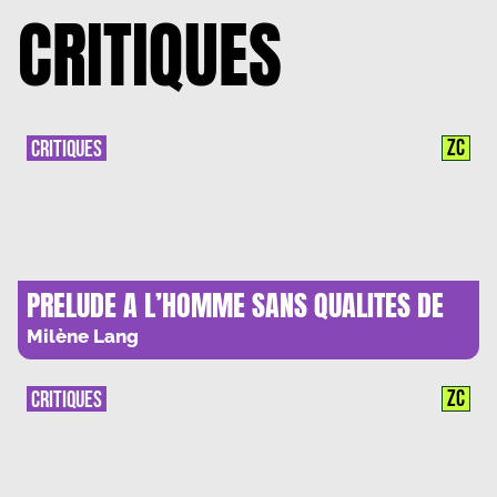
CRITIQUES
ZC
CRITIQUES
PRELUDE A L’HOMME SANS QUALITES DE
JULIEN VELLA : MUSIL, NIETZSCHE ET LA
Milène Lang
VOLONTE DE THEATRE
ZC
CRITIQUES