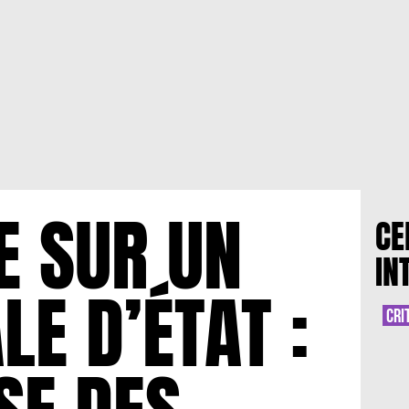
E SUR UN
CE
IN
E D’ÉTAT :
CRI