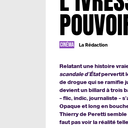
L’IVRES
POUVOI
CINÉMA
La Rédaction
Relatant une histoire vrai
scandale d’État
pervertit l
de drogue qui se ramifie j
devient un billard à troi
– flic, indic, journaliste – 
Opaque et long en bouche
Thierry de Peretti semble 
faut pas voir la réalité tell