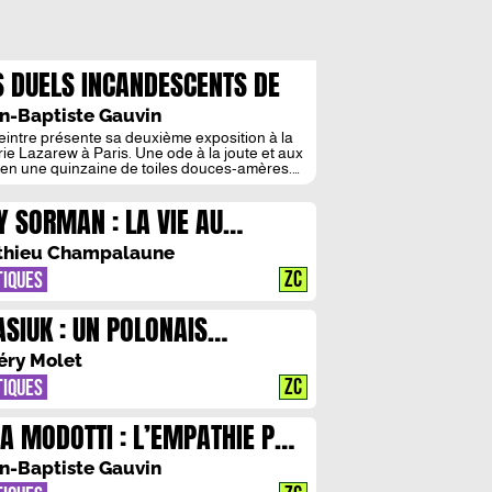
S DUELS INCANDESCENTS DE
LIX DESCHAMPS MAK
n-Baptiste Gauvin
eintre présente sa deuxième exposition à la
rie Lazarew à Paris. Une ode à la joute et aux
 en une quinzaine de toiles douces-amères.
t un taureau fantomatique en train de
ger, ses deux cornes élancées vers la
Y SORMAN : LA VIE AU
he, déferlant telle une vague aux côtés de
urs de cartes impassibles, qui accueille le […]
IBUNAL
thieu Champalaune
ZC
TIQUES
ASIUK : UN POLONAIS
VAHISSANT L’ALLEMAGNE !
éry Molet
ZC
TIQUES
NA MODOTTI : L’EMPATHIE PAR
S YEUX
n-Baptiste Gauvin