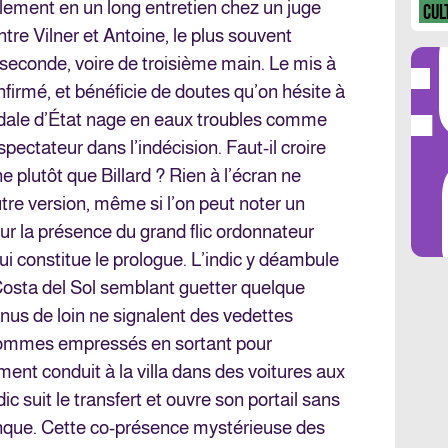
DÉ
palement en un long entretien chez un juge
CUL
tre Vilner et Antoine, le plus souvent
 seconde, voire de troisième main. Le mis à
firmé, et bénéficie de doutes qu’on hésite à
ndale d’État nage en eaux troubles comme
LES 
spectateur dans l’indécision. Faut-il croire
e plutôt que Billard ? Rien à l’écran ne
autre version, même si l’on peut noter un
r la présence du grand flic ordonnateur
qui constitue le prologue. L’indic y déambule
 Costa del Sol semblant guetter quelque
nus de loin ne signalent des vedettes
 hommes empressés en sortant pour
ent conduit à la villa dans des voitures aux
dic suit le transfert et ouvre son portail sans
que. Cette co-présence mystérieuse des