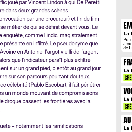
 flic joué par Vincent Lindon à qui De Peretti
dre dans deux grandes scènes
convocation par une procureur) et fin de film
EM
ut se méfier de qui se définit devant vous. Le
L’
La 
ne enquête, comme l’indic, magistralement
Peu 
e présente en infiltré. Le pseudonyme que
Jean
de L
Avoine en Antoine, l’argot vieilli de l’argent
notr
Carr
FR
ors que l’indicateur paraît plus exfiltré
ses 
déso
TO
ement sur un grand pied, bientôt au grand jour
inco
La 
chal
urne sur son parcours pourtant douteux.
P.O.
CRÉ
repro
c célébrité (Pablo Escobar), il fait pénétrer
Clém
VO
dans un monde mouvant de compromissions
L’
La 
e drogue passent les frontières avec la
CRÉ
.
AU
NO
nquête – notamment les ramifications
La 