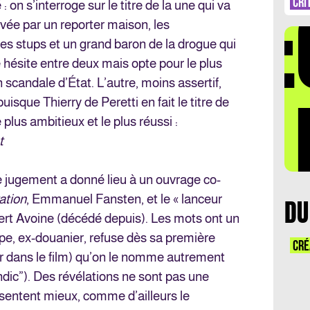
DÉ
CRI
 on s’interroge sur le titre de la une qui va
evée par un reporter maison, les
es stups et un grand baron de la drogue qui
pe hésite entre deux mais opte pour le plus
 scandale d’État. L’autre, moins assertif,
LA 
uisque Thierry de Peretti en fait le titre de
plus ambitieux et le plus réussi :
t
de jugement a donné lieu à un ouvrage co-
ation
, Emmanuel Fansten, et le « lanceur
DU
ubert Avoine (décédé depuis). Les mots ont un
pe, ex-douanier, refuse dès sa première
CRÉ
r dans le film) qu’on le nomme autrement
ni indic”). Des révélations ne sont pas une
ésentent mieux, comme d’ailleurs le