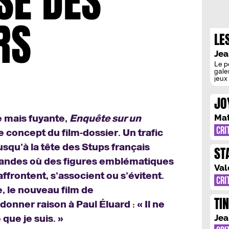
SE DES
RS
LE
FE
Jea
Le p
gale
jeux
C’es
char
JO
gauc
joue
TR
Ma
e mais fuyante,
Enquête sur un
CRI
e concept du film-dossier. Un trafic
usqu’à la tête des Stups français
ST
s bandes où des figures emblématiques
EN
Val
s’affrontent, s’associent ou s’évitent.
CRI
, le nouveau film de
TI
donner raison à Paul Éluard : « Il ne
LE
Jea
e que je suis. »