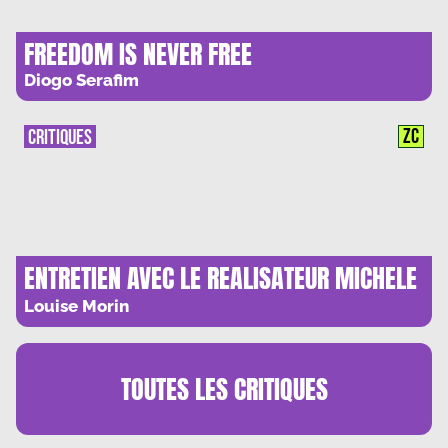
FREEDOM IS NEVER FREE
Diogo Serafim
ZC
CRITIQUES
ENTRETIEN AVEC LE REALISATEUR MICHELE
SALIMBENI : « JE N’ECRIS PAS MES
Louise Morin
FILMS, JE LES VOIS »
TOUTES LES
CRITIQUES