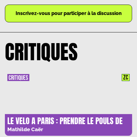
Inscrivez-vous pour participer à la discussion
CRITIQUES
ZC
CRITIQUES
LE VELO A PARIS : PRENDRE LE POULS DE
LA VILLE
Mathilde Caër