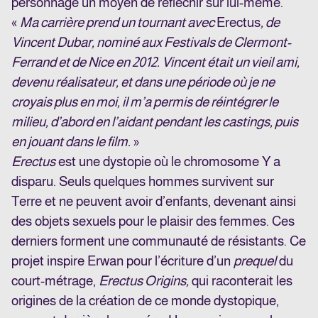
personnage un moyen de réfléchir sur lui-même.
«
Ma carrière prend un tournant avec
Erectus
, de
Vincent Dubar, nominé aux Festivals de Clermont-
Ferrand et de Nice en 2012. Vincent était un vieil ami,
devenu réalisateur, et dans une période où je ne
croyais plus en moi, il m’a permis de réintégrer le
milieu, d’abord en l’aidant pendant les castings, puis
en jouant dans le film.
»
Erectus
est une dystopie où le chromosome Y a
disparu. Seuls quelques hommes survivent sur
Terre et ne peuvent avoir d’enfants, devenant ainsi
des objets sexuels pour le plaisir des femmes. Ces
derniers forment une communauté de résistants. Ce
projet inspire Erwan pour l’écriture d’un
prequel
du
court-métrage,
Erectus Origins,
qui raconterait les
origines de la création de ce monde dystopique,