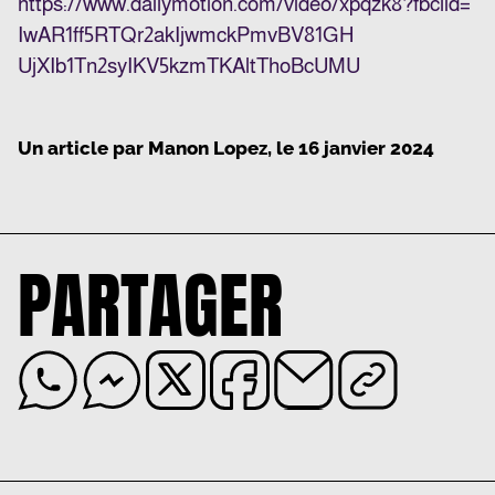
https://www.dailymotion.com/
video/xpqzk8?fbclid=
IwAR1ff5RTQr2akIjwmckPmvBV81GH
UjXIb1Tn2syIKV5kzmTKAltThoBcUM
U
Un article par
Manon Lopez
, le
16 janvier 2024
PARTAGER