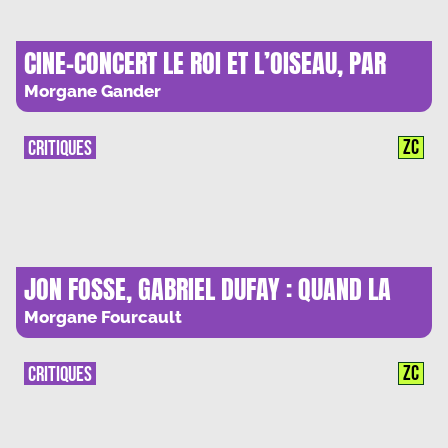
CINE-CONCERT LE ROI ET L’OISEAU, PAR
CHAPELIER FOU : LA POESIE COMME ARME
Morgane Gander
DOUCE
ZC
CRITIQUES
JON FOSSE, GABRIEL DUFAY : QUAND LA
REALITE S’ENVOLE
Morgane Fourcault
ZC
CRITIQUES