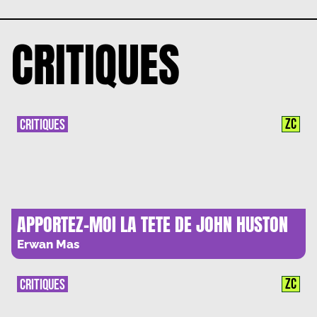
CRITIQUES
ZC
CRITIQUES
APPORTEZ-MOI LA TETE DE JOHN HUSTON
DE JULIUS M. STEIN : LE CINEASTE
Erwan Mas
AVENTURIER
ZC
CRITIQUES