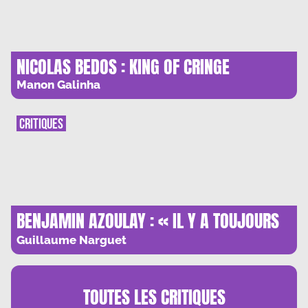
NICOLAS BEDOS : KING OF CRINGE
Manon Galinha
CRITIQUES
BENJAMIN AZOULAY : « IL Y A TOUJOURS
UNE PART DE POESIE CHEZ ABEL BONNARD
Guillaume Narguet
»
TOUTES LES
CRITIQUES