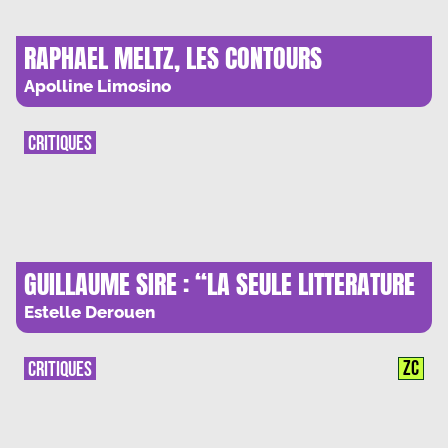
RAPHAEL MELTZ, LES CONTOURS
INVISIBLES
Apolline Limosino
CRITIQUES
GUILLAUME SIRE : “LA SEULE LITTERATURE
DIGNE DE CE NOM FONCTIONNE SUR LE
Estelle Derouen
PRINCIPE DE L’ELLIPSE”
ZC
CRITIQUES