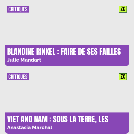
D’OBSERVATION POUR COMPRENDRE LE
MONDE »
ZC
CRITIQUES
BLANDINE RINKEL : FAIRE DE SES FAILLES
UN LIEU FAMILIER
Julie Mandart
ZC
CRITIQUES
VIET AND NAM : SOUS LA TERRE, LES
ASTRES
Anastasia Marchal