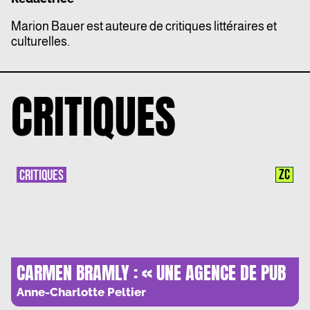
Marion Bauer est auteure de critiques littéraires et
culturelles.
CRITIQUES
ZC
CRITIQUES
CARMEN BRAMLY : « UNE AGENCE DE PUB
CONSTITUE UN FABULEUX POSTE
Anne-Charlotte Peltier