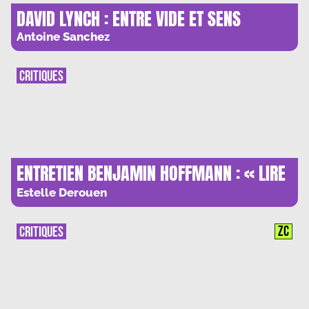
DAVID LYNCH : ENTRE VIDE ET SENS
Antoine Sanchez
CRITIQUES
ENTRETIEN BENJAMIN HOFFMANN : « LIRE
MURAKAMI, C’EST PLONGER DANS UN
Estelle Derouen
ESPACE EN EXPANSION PERMANENTE »
ZC
CRITIQUES