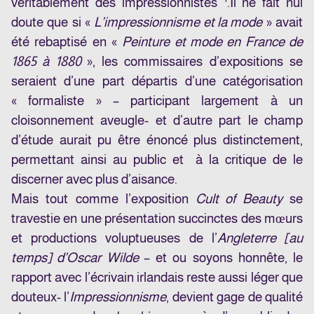
véritablement des impressionnistes
.Il ne fait nul
doute que si «
L’impressionnisme et la mode
» avait
été rebaptisé en «
Peinture et mode en France de
1865 à 1880
», les commissaires d’expositions se
seraient d’une part départis d’une catégorisation
« formaliste » – participant largement à un
cloisonnement aveugle- et d’autre part le champ
d’étude aurait pu être énoncé plus distinctement,
permettant ainsi au public et à la critique de le
discerner avec plus d’aisance.
Mais tout comme l’exposition
Cult of Beauty
se
travestie en une présentation succinctes des mœurs
et productions voluptueuses de l’
Angleterre [au
temps] d’Oscar Wilde
– et ou soyons honnête, le
rapport avec l’écrivain irlandais reste aussi léger que
douteux- l’
Impressionnisme
, devient gage de qualité