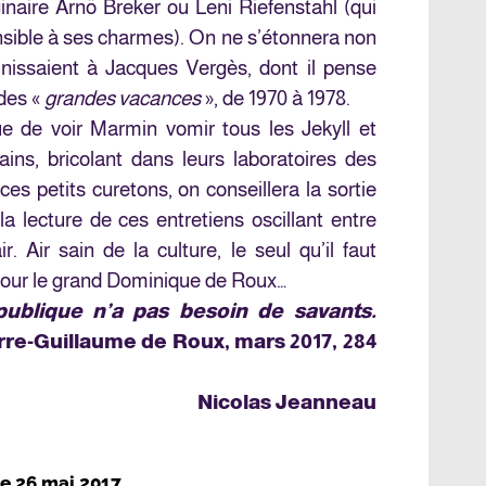
naire Arnö Breker ou Leni Riefenstahl (qui
sensible à ses charmes). On ne s’étonnera non
’unissaient à Jacques Vergès, dont il pense
des «
grandes vacances
», de 1970 à 1978.
e de voir Marmin vomir tous les Jekyll et
ins, bricolant dans leurs laboratoires des
es petits curetons, on conseillera la sortie
la lecture de ces entretiens oscillant entre
r. Air sain de la culture, le seul qu’il faut
 jour le grand Dominique de Roux…
blique n’a pas besoin de savants.
rre-Guillaume de Roux, mars 2017, 284
Nicolas Jeanneau
le
26 mai 2017