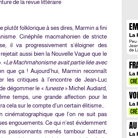
nture de la revue littéraire
EM
plutôt folklorique à ses dires, Marmin a fini
L’
La 
ianisme. Cinéphile macmahonien de stricte
Peu 
e, il va progressivement s’éloigner des
Jean
de L
rejetait aussi bien la Nouvelle Vague que le
notr
Carr
FR
. «
Le Machmahonisme avait partie liée avec
ses 
déso
TO
ien que ça ! Aujourd’hui, Marmin reconnaît
inco
La 
chal
 les critiques à l’encontre de Jean-Luc
P.O.
CRÉ
repro
s de dégommer le «
funeste
» Michel Audiard,
Clém
VO
ême temps, une grande affection pour le
L’
La 
a cela sur le compte d’un certain élitisme…
CRÉ
ain cinématographique que l’on ne suit pas
AU
 ses engouements. Ce qui n’est évidemment
NO
tiens passionnants menés tambour battant,
La 