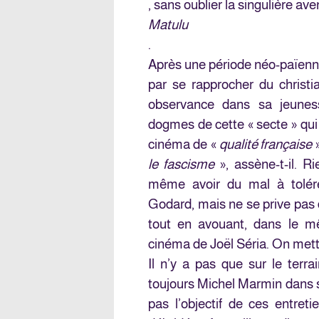
, sans oublier la singulière ave
Matulu
.
Après une période néo-païenne 
par se rapprocher du christ
observance dans sa jeuness
dogmes de cette « secte » qui 
cinéma de «
qualité française
»
le fascisme
», assène-t-il. R
même avoir du mal à tolérer
Godard, mais ne se prive pa
tout en avouant, dans le m
cinéma de Joël Séria. On mettr
Il n’y a pas que sur le terr
toujours Michel Marmin dans
pas l’objectif de ces entre