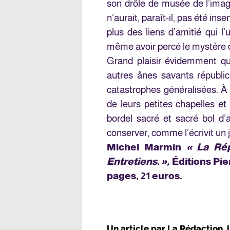
son drôle de musée de l’imagi
n’aurait, paraît-il, pas été in
plus des liens d’amitié qui l
même avoir percé le mystère 
Grand plaisir évidemment qu
autres ânes savants républica
catastrophes généralisées. À c
de leurs petites chapelles et 
bordel sacré et sacré bol d’ai
conserver, comme l’écrivit un
Michel Marmin
« La Répu
Entretiens. »,
Éditions Pie
pages, 21 euros.
Un article par
La Rédaction
, 