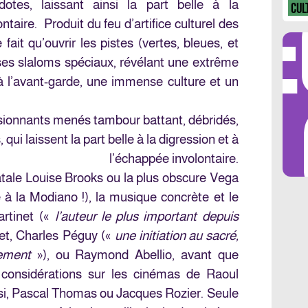
DÉ
cdotes, laissant ainsi la part belle à la
CUL
ntaire. Produit du feu d’artifice culturel des
ait qu’ouvrir les pistes (vertes, bleues, et
ses slaloms spéciaux, révélant une extrême
 à l’avant-garde, une immense culture et un
LES 
sionnants menés tambour battant, débridés,
qui laissent la part belle à la digression et à
l’échappée involontaire.
atale Louise Brooks ou la plus obscure Vega
à la Modiano !), la musique concrète et le
artinet («
l’auteur le plus important depuis
et, Charles Péguy («
une initiation au sacré,
nement
»), ou Raymond Abellio, avant que
s considérations sur les cinémas de Raoul
si, Pascal Thomas ou Jacques Rozier. Seule