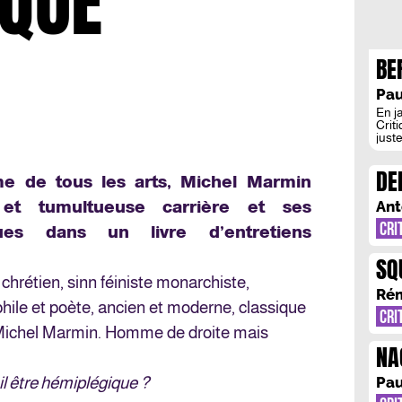
IQUE
BE
UN
Pau
En j
Criti
juste
mémo
conc
DE
prem
e de tous les arts, Michel Marmin
exac
VO
[…]
 et tumultueuse carrière et ses
Ant
TR
CRI
ues dans un livre d’entretiens
SQ
chrétien, sinn féiniste monarchiste,
UN
Rém
hile et poète, ancien et moderne, classique
CRI
er Michel Marmin. Homme de droite mais
NA
LI
-il être hémiplégique ?
Pau