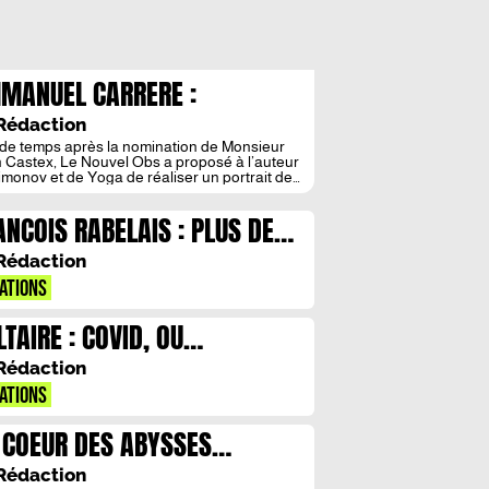
MANUEL CARRERE :
INCOLORE
Rédaction
de temps après la nomination de Monsieur
 Castex, Le Nouvel Obs a proposé à l’auteur
imonov et de Yoga de réaliser un portrait de
e nouveau Premier ministre. Emmanuel
ère nous raconte dans ces quelques pages
ANCOIS RABELAIS : PLUS DE
impressions et son entretien avec celui qui est
rmais le plus célèbre des politiciens
RCHECUL
nnus. Nous tenons à remercier
Rédaction
eureusement l’auteur ainsi que les éditions
L qui nous ont gracieusement autorisé à
ATIONS
duire ici ces extraits. Un pastiche réalisé par
ent Alfonsi.
LTAIRE : COVID, OU
OPTIMISME
Rédaction
ATIONS
 COEUR DES ABYSSES
CTURNES
Rédaction