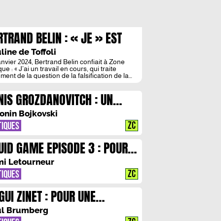
RTRAND BELIN : « JE » EST
E GRIMACE DANS LE MIROIR
line de Toffoli
anvier 2024, Bertrand Belin confiait à Zone
que : « J’ai un travail en cours, qui traite
ment de la question de la falsification de la
ire, ou en tout cas de l’illusion d’exactitude
ernant la mémoire. C’est un récit à la
NIS GROZDANOVITCH : UN
ière personne. ». Un an plus tard,
tement, il nous revient avec La Figure, texte
YAGE INTELLECTUEL A
onin Bojkovski
AVERS LE STYLE
ZC
TIQUES
UID GAME EPISODE 3 : POUR
E REVOLTE VIOLENTE
i Letourneur
ZC
TIQUES
GUI ZINET : POUR UNE
TTERATURE IMPOLIE
l Brumberg