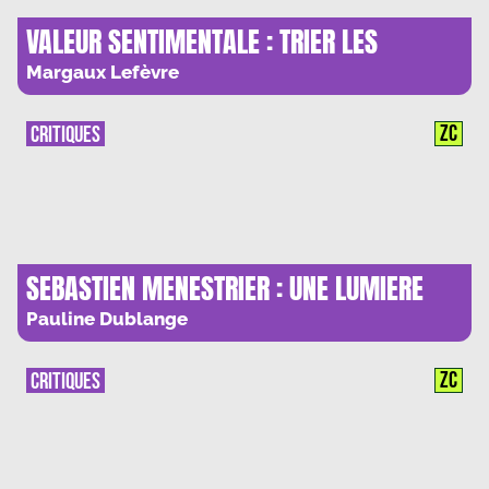
VALEUR SENTIMENTALE : TRIER LES
RANCOEURS
Margaux Lefèvre
ZC
CRITIQUES
SEBASTIEN MENESTRIER : UNE LUMIERE
POUR NE PAS SOMBRER
Pauline Dublange
ZC
CRITIQUES