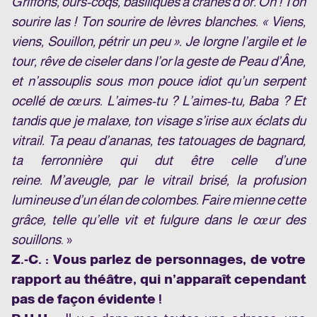
Griffons, ours-coqs, basiliques à crânes d’or. Oh ! Ton
sourire las ! Ton sourire de lèvres blanches. « Viens,
viens, Souillon, pétrir un peu ». Je lorgne l’argile et le
tour, rêve de ciseler dans l’or la geste de Peau d’Âne,
et n’assouplis sous mon pouce idiot qu’un serpent
ocellé de cœurs. L’aimes-tu ? L’aimes-tu, Baba ? Et
tandis que je malaxe, ton visage s’irise aux éclats du
vitrail. Ta peau d’ananas, tes tatouages de bagnard,
ta ferronnière qui dut être celle d’une
reine. M’aveugle, par le vitrail brisé, la profusion
lumineuse d’un élan de colombes. Faire mienne cette
grâce, telle qu’elle vit et fulgure dans le cœur des
souillons
. »
Z.-C. : Vous parlez de personnages, de votre
rapport au théâtre, qui n’apparaît cependant
pas de façon évidente !