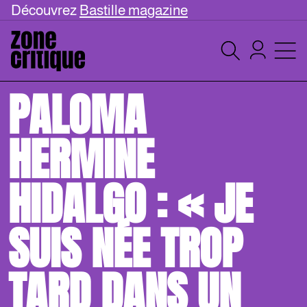
Découvrez
Bastille magazine
PALOMA
HERMINE
HIDALGO : « JE
SUIS NÉE TROP
TARD DANS UN