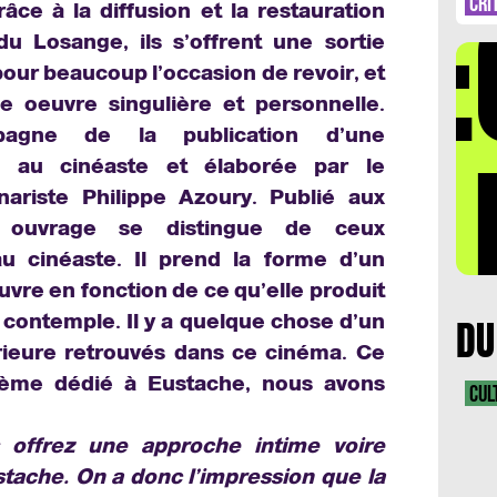
DÉ
SV
CRI
râce à la diffusion et la restauration
u Losange, ils s’offrent une sortie
pour beaucoup l’occasion de revoir, et
e oeuvre singulière et personnelle.
pagne de la publication d’une
LA 
 au cinéaste et élaborée par le
énariste Philippe Azoury. Publié aux
et ouvrage se distingue de ceux
 cinéaste. Il prend la forme d’un
vre en fonction de ce qu’elle produit
a contemple. Il y a quelque chose d’un
DU
érieure retrouvés dans ce cinéma. Ce
oème dédié à Eustache, nous avons
CUL
 offrez une approche intime voire
stache. On a donc l’impression que la