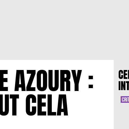
E AZOURY :
CE
IN
UT CELA
CRI