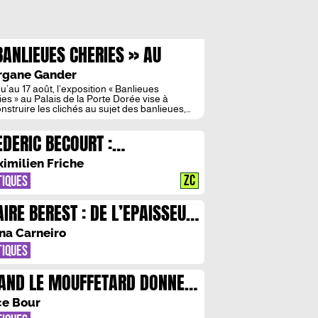
BANLIEUES CHERIES » AU
LAIS DE LA PORTE DOREE :
rgane Gander
IFICE D’UN NOUVEAU REGARD
u’au 17 août, l’exposition « Banlieues
ies » au Palais de la Porte Dorée vise à
nstruire les clichés au sujet des banlieues,
ent perçues et décrites comme des lieux
inaux et sous-développés. Grâce à des
EDERIC BECOURT :
orts multiples, se dessine un tableau riche et
lexe de ces espaces périurbains. Banlieue,
INSENSIBLE MIRACULE
féminin : ensemble des localités
imilien Friche
nistrativement autonomes […]
ZC
TIQUES
AIRE BEREST : DE L’EPAISSEUR
UN CHEVEU A TRENTE-SEPT
na Carneiro
UPS DE COUTEAU
TIQUES
AND LE MOUFFETARD DONNE
RTE BLANCHE A MICHAL
ce Bour