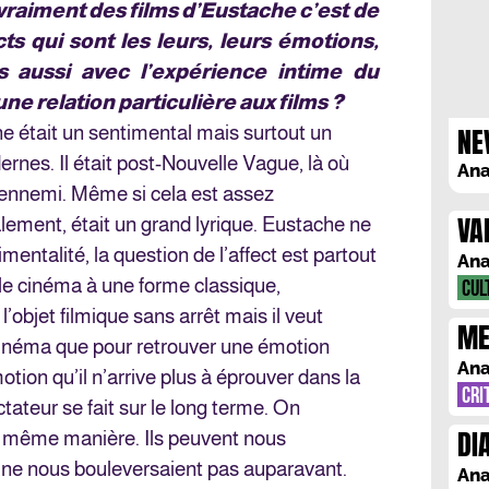
vraiment des films d’Eustache c’est de
ts qui sont les leurs, leurs émotions,
s aussi avec l’expérience intime du
ne relation particulière aux films ?
NE
e était un sentimental mais surtout un
nes. Il était post-Nouvelle Vague, là où
Ana
l’ennemi. Même si cela est assez
VA
alement, était un grand lyrique. Eustache ne
mentalité, la question de l’affect est partout
Ana
 le cinéma à une forme classique,
CUL
l’objet filmique sans arrêt mais il veut
ME
u cinéma que pour retrouver une émotion
: 
Ana
tion qu’il n’arrive plus à éprouver dans la
CRI
ctateur se fait sur le long terme. On
DI
la même manière. Ils peuvent nous
RE
s ne nous bouleversaient pas auparavant.
Ana