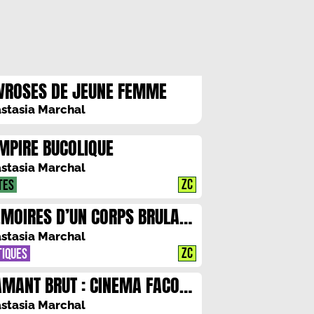
VROSES DE JEUNE FEMME
stasia Marchal
MPIRE BUCOLIQUE
stasia Marchal
ZC
TES
MOIRES D’UN CORPS BRULANT
MIEVRES DESIRS
stasia Marchal
ZC
TIQUES
AMANT BRUT : CINEMA FACON
ELS
stasia Marchal