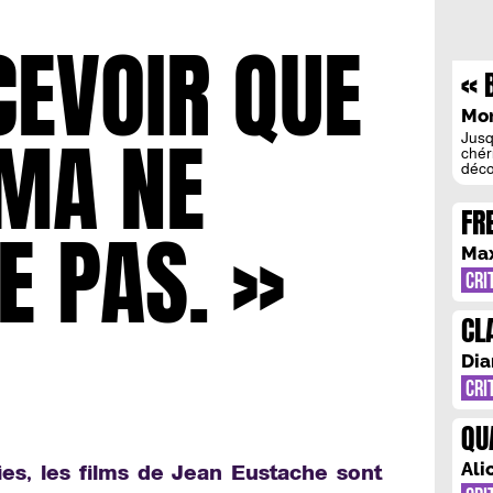
CEVOIR QUE
« 
PA
Mo
ÉMA NE
ED
Jusq
chér
déco
souv
marg
FR
supp
E PAS. »
comp
L’
nom 
Max
admi
CRI
CL
D’
Dia
CO
CRI
QU
CA
Ali
es, les films de Jean Eustache sont