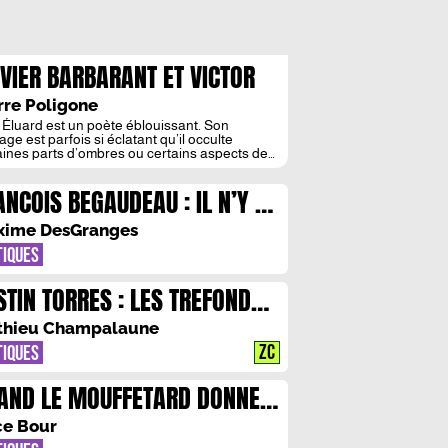
IVIER BARBARANT ET VICTOR
BY : « PAUL ELUARD EST UN
rre Poligone
ETE DE L’AFFECT ET NON DU
 Éluard est un poète éblouissant. Son
age est parfois si éclatant qu’il occulte
LITIQUE »
aines parts d’ombres ou certains aspects de
œuvre. On salue toujours le poète de l’amour
 la liberté et on vilipende ou on oublie ses
ANCOIS BEGAUDEAU : IL N’Y A
gements politiques. Olivier Barbarant et
or Laby ont entrepris d’interroger ces deux
S DE RAPPORT TEXTUEL
ges du poète dans […]
xime DesGranges
TIQUES
STIN TORRES : LES TREFONDS
 LA MEMOIRE
thieu Champalaune
ZC
TIQUES
AND LE MOUFFETARD DONNE
RTE BLANCHE A MICHAL
ce Bour