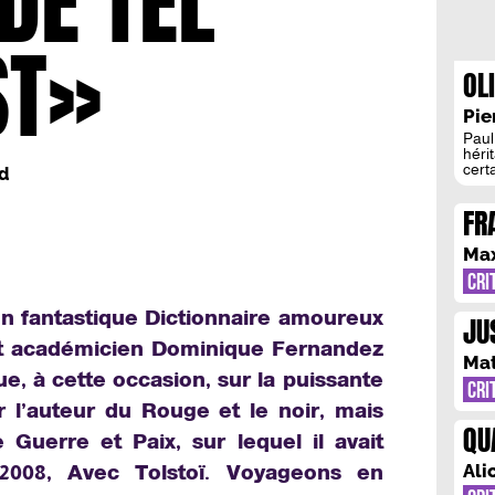
DE TEL
ST»
OL
LA
Pie
PO
Paul
hérit
PO
cert
d
son 
et de
FR
enga
Vict
PA
visa
Ma
CRI
e un fantastique Dictionnaire amoureux
JU
 et académicien Dominique Fernandez
DE
Ma
e, à cette occasion, sur la puissante
CRI
ur l’auteur du Rouge et le noir, mais
QU
Guerre et Paix, sur lequel il avait
CA
Ali
2008, Avec Tolstoï. Voyageons en