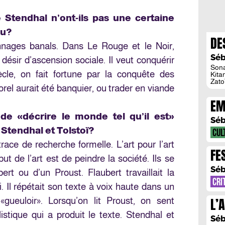
Stendhal n’ont-ils pas une certaine
lu?
DE
nages banals. Dans Le Rouge et le Noir,
BA
Séb
désir d’ascension sociale. Il veut conquérir
Sona
cle, on fait fortune par la conquête des
Kitan
Zato
rel aurait été banquier, ou trader en viande
crit
Kita
EM
anim
le s
MI
e «décrire le monde tel qu’il est»
Séb
e Stendhal et Tolstoï?
CUL
 trace de recherche formelle. L’art pour l’art
FE
t de l’art est de peindre la société. Ils se
EN
Séb
ert ou d’un Proust. Flaubert travaillait la
CRI
i. Il répétait son texte à voix haute dans un
L’
 «gueuloir». Lorsqu’on lit Proust, on sent
JU
istique qui a produit le texte. Stendhal et
Séb