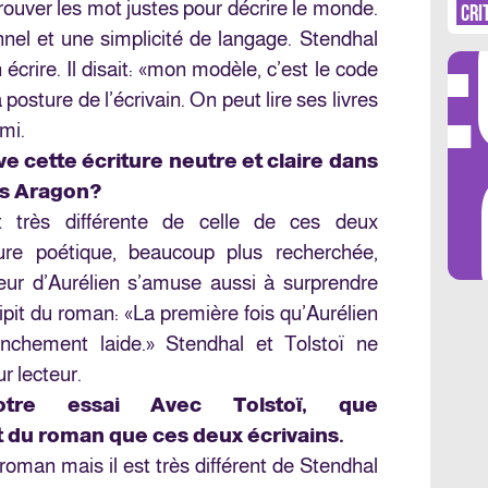
DÉ
trouver les mot justes pour décrire le monde.
CRI
onnel et une simplicité de langage. Stendhal
écrire. Il disait: «mon modèle, c’est le code
a posture de l’écrivain. On peut lire ses livres
mi.
LES 
e cette écriture neutre et claire dans
s Aragon?
st très différente de celle de ces deux
ure poétique, beaucoup plus recherchée,
teur d’Aurélien s’amuse aussi à surprendre
ipit du roman: «La première fois qu’Aurélien
ranchement laide.» Stendhal et Tolstoï ne
r lecteur.
tre essai Avec Tolstoï, que
rt du roman que ces deux écrivains.
roman mais il est très différent de Stendhal