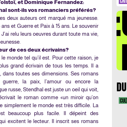
DÉ
SV
CRI
olstoï, et Dominique Fernandez:
hal sont-ils vos romanciers préférés?
es deux auteurs ont marqué ma jeunesse.
4 ans et Guerre et Paix à 15 ans. Le souvenir
. J’ai relu leurs oeuvres durant toute ma vie,
LA 
jeunesse.
deur de ces deux écrivains?
 le monde tel qu’il est. Pour cette raison, je
plus grand écrivain de tous les temps. Il a
vie, dans toutes ses dimensions. Ses romans
a guerre, la paix, l’amour ou encore la
DU
 russe, Stendhal est juste un oeil qui voit,
 décrivait le roman comme «un miroir qu’on
CUL
e simplement le monde est très difficile. La
t beaucoup plus facile. Il dépeint des
i excitent le lecteur. Il inscrit ses romans