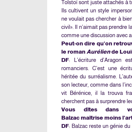
Tolstoï sont juste attachés à 
Ils cultivent un style impers
ne voulait pas chercher à bien 
civil». Il n’aimait pas prendre l
comme une discussion avec a
Peut-on dire qu’on retrouv
le roman
Aurélien
de Loui
DF
: L’écriture d’Aragon e
romanciers. C’est une écrit
héritée du surréalisme. L’au
son lecteur, comme dans l’inc
vit Bérénice, il la trouva f
cherchent pas à surprendre leu
Vous dîtes dans vo
Balzac maîtrise moins l’a
DF
: Balzac reste un génie du 