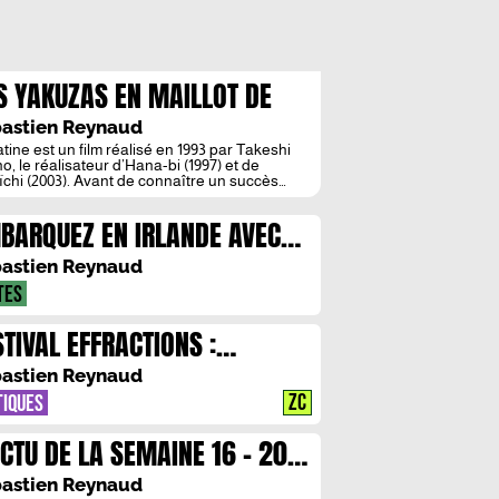
S YAKUZAS EN MAILLOT DE
IN
astien Reynaud
tine est un film réalisé en 1993 par Takeshi
o, le réalisateur d’Hana-bi (1997) et de
ïchi (2003). Avant de connaître un succès
ique international pour ses films de Yakuzas,
no s’est fait connaître au Japon comme
BARQUEZ EN IRLANDE AVEC
ateur et acteur d’émissions populaires sous
urnom de “Beat Takeshi”.
CHEL DEON
astien Reynaud
TES
STIVAL EFFRACTIONS :
TRETIEN AVEC JUSTINE AUGIER
astien Reynaud
ZC
TIQUES
ACTU DE LA SEMAINE 16 – 20
IN
astien Reynaud